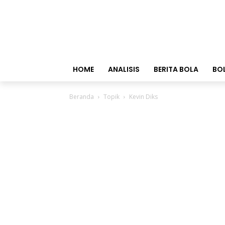
HOME
ANALISIS
BERITA BOLA
BO
Beranda
Topik
Kevin Diks