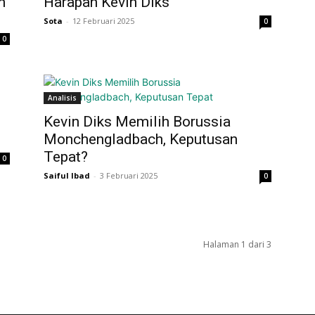
n
Harapan Kevin Diks
Sota
-
12 Februari 2025
0
0
Analisis
Kevin Diks Memilih Borussia
Monchengladbach, Keputusan
Tepat?
0
Saiful Ibad
-
3 Februari 2025
0
Halaman 1 dari 3