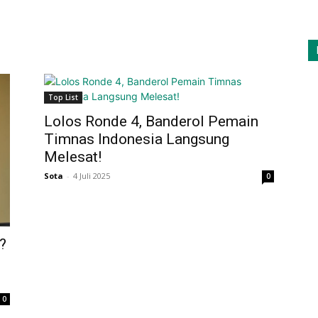
Top List
Lolos Ronde 4, Banderol Pemain
Timnas Indonesia Langsung
Melesat!
Sota
-
4 Juli 2025
0
?
0