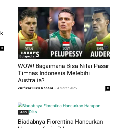
ak
0
Bolapedia
WOW! Bagaimana Bisa Nilai Pasar
Timnas Indonesia Melebihi
Australia?
Zulfikar Dikri Robani
-
4 Maret 2025
0
Story
Biadabnya Fiorentina Hancurkan