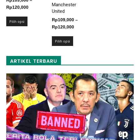
Rp
109,000
–
Manchester
Rentang
Rp
120,000
United
harga:
Rp
109,000
–
Rp109,000
Pilih opsi
Rentang
Rp
120,000
hingga
harga:
Rp120,000
Rp109,000
Pilih opsi
hingga
Rp120,000
ARTIKEL TERBARU