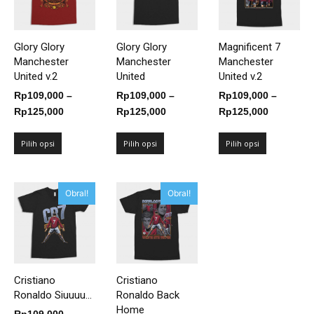
Glory Glory
Glory Glory
Magnificent 7
Manchester
Manchester
Manchester
United v.2
United
United v.2
Rp
109,000
–
Rp
109,000
–
Rp
109,000
–
Rentang
Rentang
Rentang
Rp
125,000
Rp
125,000
Rp
125,000
harga:
harga:
harga:
Rp109,000
Rp109,000
Rp109,00
Pilih opsi
Pilih opsi
Pilih opsi
hingga
hingga
hingga
Rp125,000
Rp125,000
Rp125,00
Obral!
Obral!
Cristiano
Cristiano
Ronaldo Siuuuu...
Ronaldo Back
Home