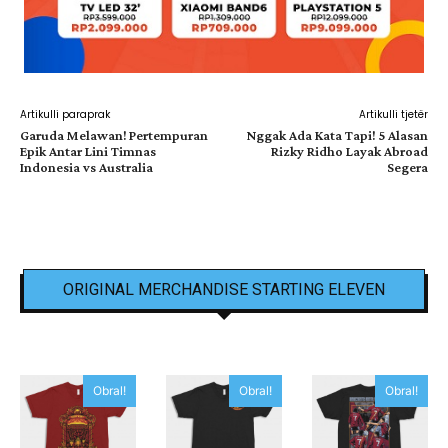
Artikulli paraprak
Artikulli tjetër
Garuda Melawan! Pertempuran
Nggak Ada Kata Tapi! 5 Alasan
Epik Antar Lini Timnas
Rizky Ridho Layak Abroad
Indonesia vs Australia
Segera
ORIGINAL MERCHANDISE STARTING ELEVEN
Obral!
Obral!
Obral!