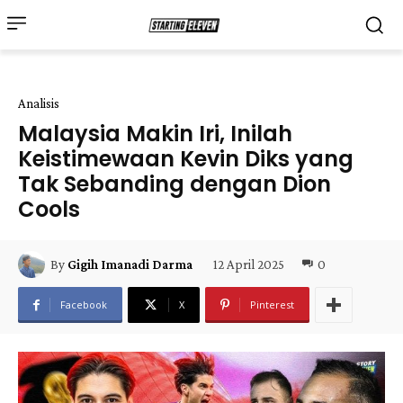
Analisis
Malaysia Makin Iri, Inilah
Keistimewaan Kevin Diks yang
Tak Sebanding dengan Dion
Cools
12 April 2025
0
By
Gigih Imanadi Darma
Facebook
X
Pinterest