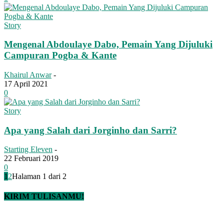
Story
Mengenal Abdoulaye Dabo, Pemain Yang Dijuluki
Campuran Pogba & Kante
Khairul Anwar
-
17 April 2021
0
Story
Apa yang Salah dari Jorginho dan Sarri?
Starting Eleven
-
22 Februari 2019
0
1
2
Halaman 1 dari 2
KIRIM TULISANMU!