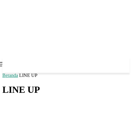
Beranda
LINE UP
LINE UP