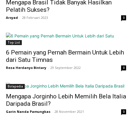
Mengapa Brasil Tidak Banyak Hasilkan
Pelatih Sukses?
Arsyad
-
28 Februari 2023
0
Top List
6 Pemain yang Pernah Bermain Untuk Lebih
dari Satu Timnas
Reza Herdanyo Bintary
-
29 September 2022
0
Bolapedia
Mengapa Jorginho Lebih Memilih Bela Italia
Daripada Brasil?
Garin Nanda Pamungkas
-
28 November 2021
0