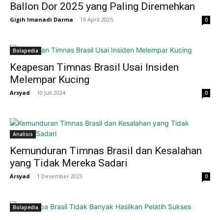
Ballon Dor 2025 yang Paling Diremehkan
Gigih Imanadi Darma
-
16 April 2025
0
Bolapedia
Keapesan Timnas Brasil Usai Insiden
Melempar Kucing
Arsyad
-
10 Juli 2024
0
Analisis
Kemunduran Timnas Brasil dan Kesalahan
yang Tidak Mereka Sadari
Arsyad
-
1 Desember 2023
0
Bolapedia