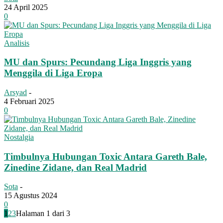
24 April 2025
0
Analisis
MU dan Spurs: Pecundang Liga Inggris yang
Menggila di Liga Eropa
Arsyad
-
4 Februari 2025
0
Nostalgia
Timbulnya Hubungan Toxic Antara Gareth Bale,
Zinedine Zidane, dan Real Madrid
Sota
-
15 Agustus 2024
0
1
2
3
Halaman 1 dari 3