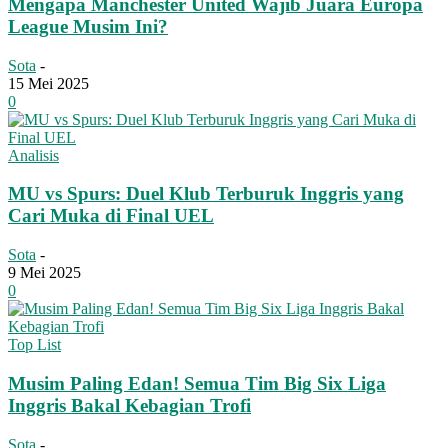
Mengapa Manchester United Wajib Juara Europa
League Musim Ini?
Sota
-
15 Mei 2025
0
Analisis
MU vs Spurs: Duel Klub Terburuk Inggris yang
Cari Muka di Final UEL
Sota
-
9 Mei 2025
0
Top List
Musim Paling Edan! Semua Tim Big Six Liga
Inggris Bakal Kebagian Trofi
Sota
-