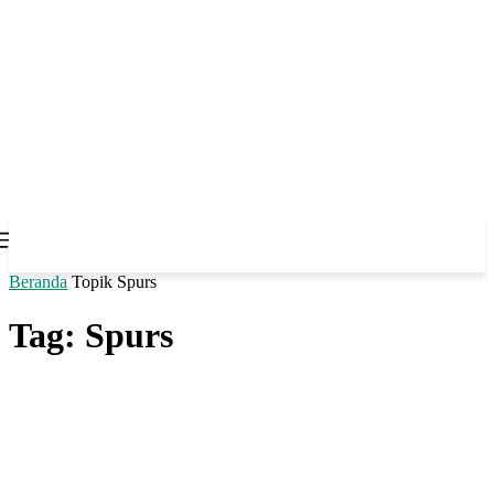
Beranda
Topik
Spurs
Tag: Spurs