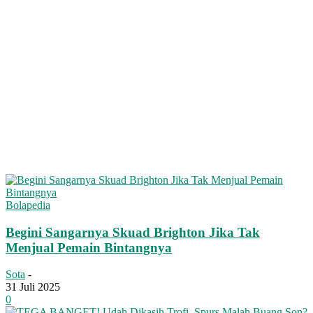
Bolapedia
Begini Sangarnya Skuad Brighton Jika Tak
Menjual Pemain Bintangnya
Sota
-
31 Juli 2025
0