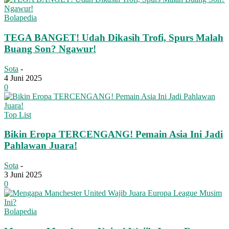
Bolapedia
TEGA BANGET! Udah Dikasih Trofi, Spurs Malah
Buang Son? Ngawur!
Sota
-
4 Juni 2025
0
Top List
Bikin Eropa TERCENGANG! Pemain Asia Ini Jadi
Pahlawan Juara!
Sota
-
3 Juni 2025
0
Bolapedia