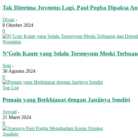
Tak Diterima Juventus Lagi, Paul Pogba Dipaksa A
Divan
-
8 Oktober 2024
0
Nostalgia
N’Golo Kante yang Selalu Tersenyum Meski Terbua
Sota
-
30 Agustus 2024
0
Top List
Pemain yang Berkhianat dengan Janjinya Sendiri
Arsyad
-
21 Maret 2024
0
Analisis