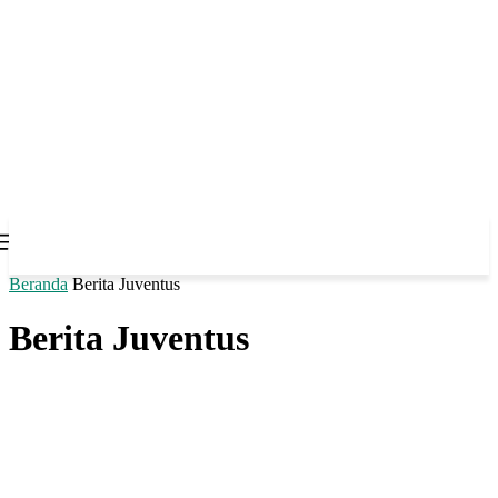
Beranda
Berita Juventus
Berita Juventus