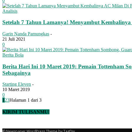
0
Analisis
Setelah 7 Tahun Lamanya! Menyambut Kembalinya
Garin Nanda Pamungkas
-
21 Juli 2021
0
Berita Bola
Berita Hari Ini 10 Maret 2019: Pemain Tottenham S
Sebagainya
Starting Eleven
-
10 Maret 2019
0
1
2
3
Halaman 1 dari 3
KIRIM TULISANMU!
© Newspaper WordPress Theme by TagDiv