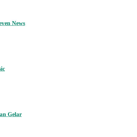
leven News
ic
an Gelar