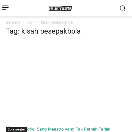
Beranda
Topik
Kisah pesepakbola
Tag: kisah pesepakbola
Bolamenter