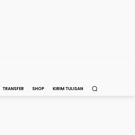
TRANSFER
SHOP
KIRIM TULISAN
, Hobi Kantongi Striker