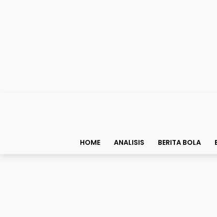
HOME
ANALISIS
BERITA BOLA
Berita Timnas Indonesia
Rahasia Jay Idzes: Bek 