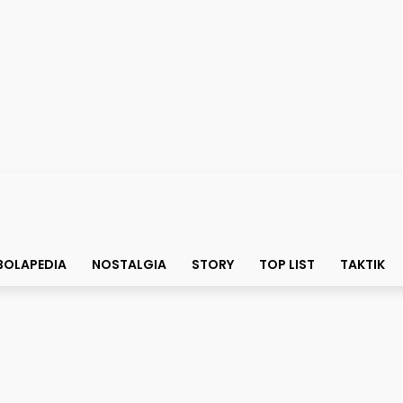
BOLAPEDIA
NOSTALGIA
STORY
TOP LIST
TAKTIK
Tangguh Timnas Indonesia