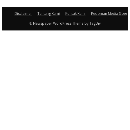
Disclaimer
Tentang Kami
Kontak Kami
Pedoman Media Siber
© Newspaper WordPress Theme by TagDiv