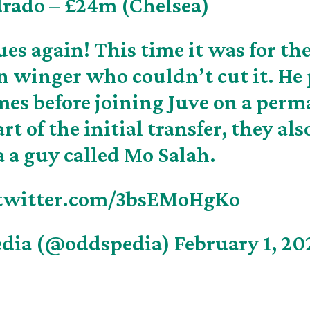
rado – £24m (Chelsea)
lues again! This time it was for the
 winger who couldn’t cut it. He
ames before joining Juve on a per
rt of the initial transfer, they als
 a guy called Mo Salah.
.twitter.com/3bsEMoHgKo
dia (@oddspedia)
February 1, 20