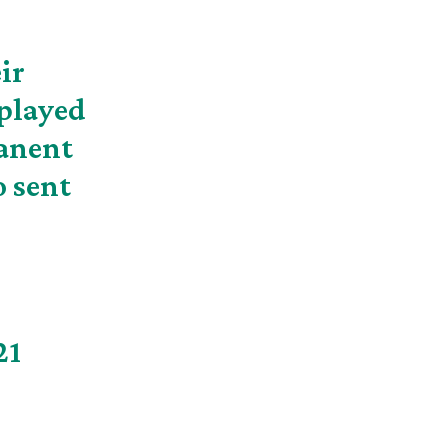
ir
 played
manent
o sent
21