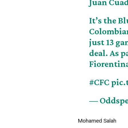
Juan Cuad
It’s the B
Colombian
just 13 g
deal. As pa
Fiorentina
#CFC
pic
— Oddspe
Mohamed Salah