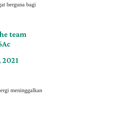
at berguna bagi
the team
6Ac
 2021
pergi meninggalkan