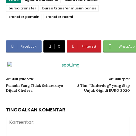
bursa transfer
bursa transfer musim panas
transfer pemain
transfer resmi
Facebook
X
Pinterest
WhatsApp
Artikulli paraprak
Artikulli tjetër
Pemain Yang Tidak Seharusnya
5 Tim “Underdog” yang Siap
Dijual Chelsea
Unjuk Gigi di EURO 2020
TINGGALKAN KOMENTAR