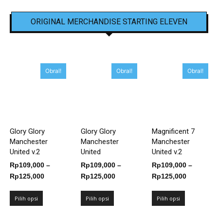
ORIGINAL MERCHANDISE STARTING ELEVEN
Obral!
Obral!
Obral!
Glory Glory
Glory Glory
Magnificent 7
Manchester
Manchester
Manchester
United v.2
United
United v.2
Rp
109,000
–
Rp
109,000
–
Rp
109,000
–
Rentang
Rentang
Rentang
Rp
125,000
Rp
125,000
Rp
125,000
harga:
harga:
harga:
Rp109,000
Rp109,000
Rp109,00
Pilih opsi
Pilih opsi
Pilih opsi
hingga
hingga
hingga