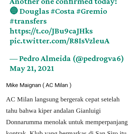
Another one confirmed today!
🔵 Douglas
#Costa
#Gremio
#transfers
https://t.co/JBu9caJHks
pic.twitter.com/R8IsVzleuA
— Pedro Almeida (@pedrogva6)
May 21, 2021
Mike Maignan ( AC Milan )
AC Milan langsung bergerak cepat setelah
tahu bahwa kiper andalan Gianluigi
Donnarumma menolak untuk memperpanjang
kontrak. Klub yang bermarkas di San Siro itu