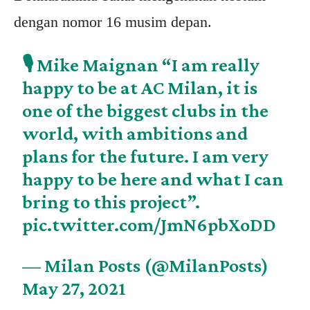
dengan nomor 16 musim depan.
🎙️ Mike Maignan “I am really
happy to be at AC Milan, it is
one of the biggest clubs in the
world, with ambitions and
plans for the future. I am very
happy to be here and what I can
bring to this project”.
pic.twitter.com/JmN6pbXoDD
— Milan Posts (@MilanPosts)
May 27, 2021