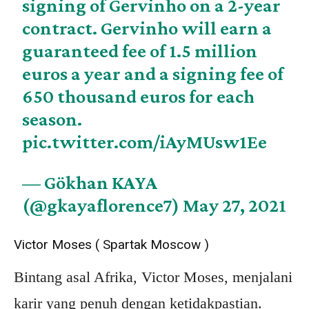
signing of Gervinho on a 2-year
contract. Gervinho will earn a
guaranteed fee of 1.5 million
euros a year and a signing fee of
650 thousand euros for each
season.
pic.twitter.com/iAyMUsw1Ee
— Gökhan KAYA
(@gkayaflorence7)
May 27, 2021
Victor Moses ( Spartak Moscow )
Bintang asal Afrika, Victor Moses, menjalani
karir yang penuh dengan ketidakpastian.