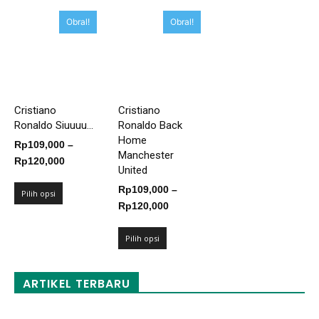
Rp125,000
Rp125,000
Rp125,00
Obral!
Obral!
Cristiano
Cristiano
Ronaldo Siuuuu...
Ronaldo Back
Home
Rp
109,000
–
Manchester
Rentang
Rp
120,000
United
harga:
Rp
109,000
–
Rp109,000
Pilih opsi
Rentang
Rp
120,000
hingga
harga:
Rp120,000
Rp109,000
Pilih opsi
hingga
Rp120,000
ARTIKEL TERBARU