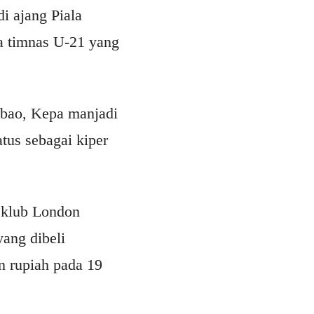
i ajang Piala
a timnas U-21 yang
lbao, Kepa manjadi
tus sebagai kiper
h klub London
yang dibeli
un rupiah pada 19