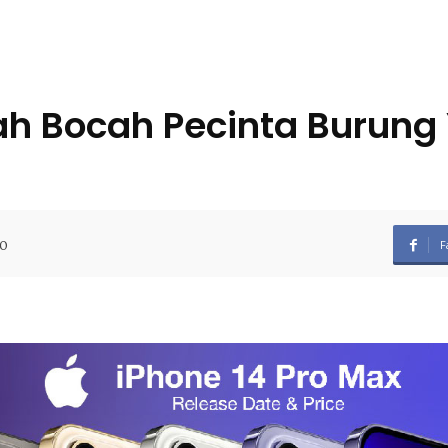
ah Bocah Pecinta Burung 
0
F