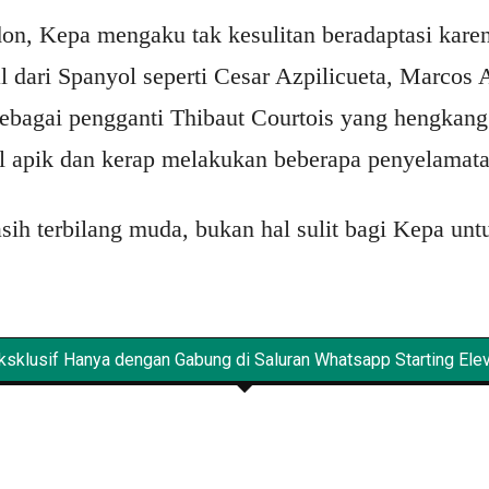
don, Kepa mengaku tak kesulitan beradaptasi kare
l dari Spanyol seperti Cesar Azpilicueta, Marcos 
sebagai pengganti Thibaut Courtois yang hengkang
 apik dan kerap melakukan beberapa penyelamata
sih terbilang muda, bukan hal sulit bagi Kepa unt
sklusif Hanya dengan Gabung di Saluran Whatsapp Starting Eleve