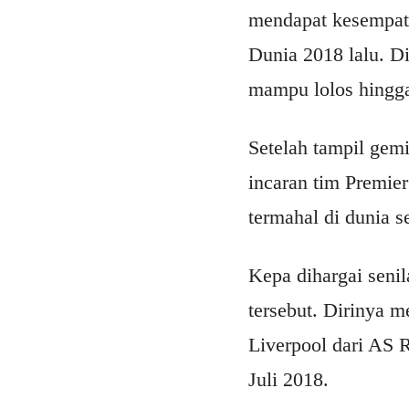
mendapat kesempata
Dunia 2018 lalu. D
mampu lolos hingga
Setelah tampil gem
incaran tim Premie
termahal di dunia s
Kepa dihargai senila
tersebut. Dirinya m
Liverpool dari AS R
Juli 2018.