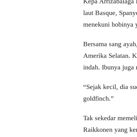
Kepa Arrizabalaga R
laut Basque, Spanyo
menekuni hobinya y
Bersama sang ayah,
Amerika Selatan. K
indah. Ibunya juga
“Sejak kecil, dia 
goldfinch.”
Tak sekedar memeli
Raikkonen yang ker