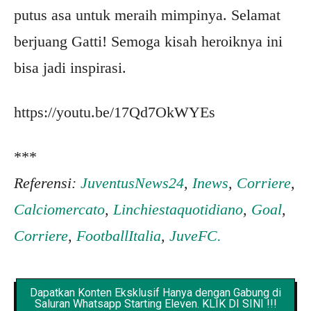
putus asa untuk meraih mimpinya. Selamat
berjuang Gatti! Semoga kisah heroiknya ini
bisa jadi inspirasi.
https://youtu.be/17Qd7OkWYEs
***
Referensi:
JuventusNews24
,
Inews
,
Corriere
,
Calciomercato
,
Linchiestaquotidiano
,
Goal
,
Corriere
,
FootballItalia
,
JuveFC.
Dapatkan Konten Eksklusif Hanya dengan Gabung di
Saluran Whatsapp Starting Eleven. KLIK DI SINI !!!