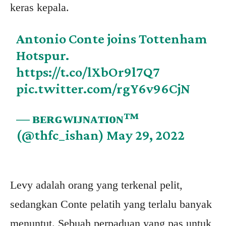
keras kepala.
Antonio Conte joins Tottenham
Hotspur.
https://t.co/lXbOr9l7Q7
pic.twitter.com/rgY6v96CjN
— ʙᴇʀɢᴡɪᴊɴᴀᴛɪᴏɴ™
(@thfc_ishan)
May 29, 2022
Levy adalah orang yang terkenal pelit,
sedangkan Conte pelatih yang terlalu banyak
menuntut. Sebuah perpaduan yang pas untuk