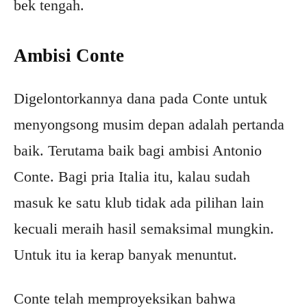
bek tengah.
Ambisi Conte
Digelontorkannya dana pada Conte untuk
menyongsong musim depan adalah pertanda
baik. Terutama baik bagi ambisi Antonio
Conte. Bagi pria Italia itu, kalau sudah
masuk ke satu klub tidak ada pilihan lain
kecuali meraih hasil semaksimal mungkin.
Untuk itu ia kerap banyak menuntut.
Conte telah memproyeksikan bahwa