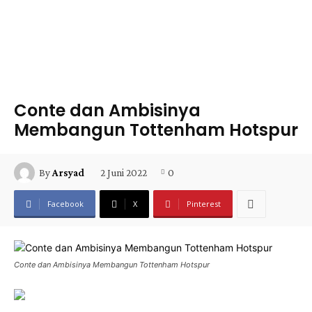
Conte dan Ambisinya
Membangun Tottenham Hotspur
2 Juni 2022
0
By
Arsyad
Facebook
X
Pinterest
Conte dan Ambisinya Membangun Tottenham Hotspur