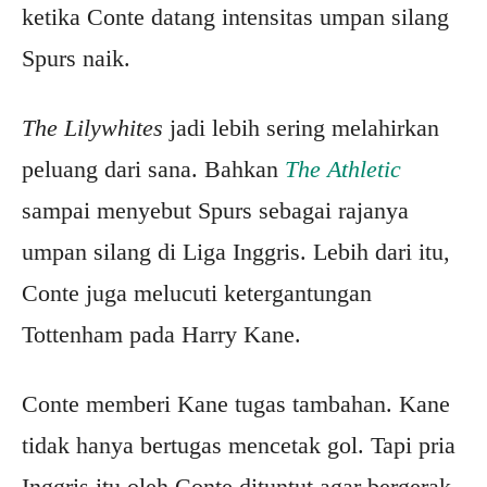
ketika Conte datang intensitas umpan silang
Spurs naik.
The Lilywhites
jadi lebih sering melahirkan
peluang dari sana. Bahkan
The Athletic
sampai menyebut Spurs sebagai rajanya
umpan silang di Liga Inggris. Lebih dari itu,
Conte juga melucuti ketergantungan
Tottenham pada Harry Kane.
Conte memberi Kane tugas tambahan. Kane
tidak hanya bertugas mencetak gol. Tapi pria
Inggris itu oleh Conte dituntut agar bergerak