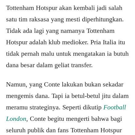
Tottenham Hotspur akan kembali jadi salah
satu tim raksasa yang mesti diperhitungkan.
Tidak ada lagi yang namanya Tottenham
Hotspur adalah klub medioker. Pria Italia itu
tidak pernah malu untuk mengatakan ia butuh
dana besar dalam geliat transfer.
Namun, yang Conte lakukan bukan sekadar
mengemis dana. Tapi ia betul-betul jitu dalam
meramu strateginya. Seperti dikutip
Football
London
, Conte begitu mengerti bahwa bagi
seluruh publik dan fans Tottenham Hotspur