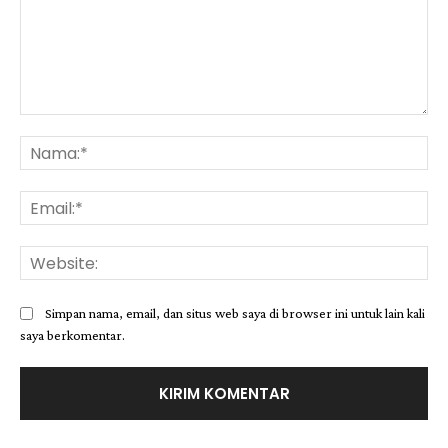
Komentar:
Na
Ema
Web
Simpan nama, email, dan situs web saya di browser ini untuk lain kali
saya berkomentar.