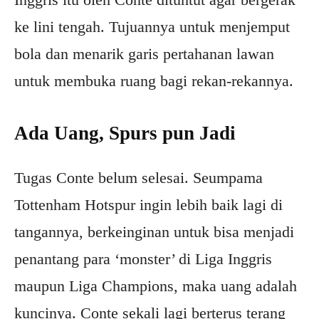
ke lini tengah. Tujuannya untuk menjemput
bola dan menarik garis pertahanan lawan
untuk membuka ruang bagi rekan-rekannya.
Ada Uang, Spurs pun Jadi
Tugas Conte belum selesai. Seumpama
Tottenham Hotspur ingin lebih baik lagi di
tangannya, berkeinginan untuk bisa menjadi
penantang para ‘monster’ di Liga Inggris
maupun Liga Champions, maka uang adalah
kuncinya. Conte sekali lagi berterus terang