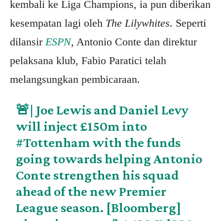
kembali ke Liga Champions, ia pun diberikan
kesempatan lagi oleh
The Lilywhites
. Seperti
dilansir
ESPN
, Antonio Conte dan direktur
pelaksana klub, Fabio Paratici telah
melangsungkan pembicaraan.
🚨| Joe Lewis and Daniel Levy
will inject £150m into
#Tottenham
with the funds
going towards helping Antonio
Conte strengthen his squad
ahead of the new Premier
League season. [Bloomberg]