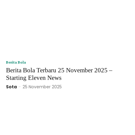
Berita Bola
Berita Bola Terbaru 25 November 2025 –
Starting Eleven News
Sota
-
25 November 2025