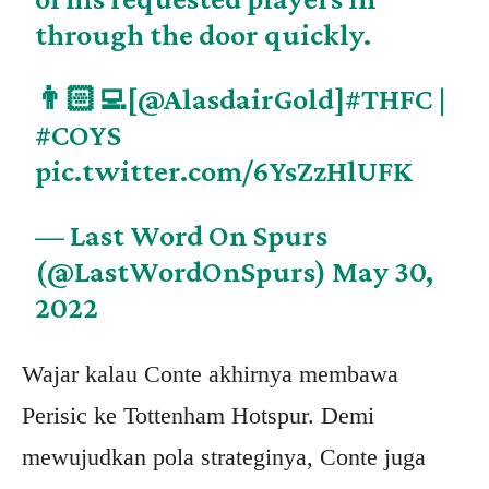
through the door quickly.
👨🏻‍💻[
@AlasdairGold
]
#THFC
|
#COYS
pic.twitter.com/6YsZzHlUFK
— Last Word On Spurs
(@LastWordOnSpurs)
May 30,
2022
Wajar kalau Conte akhirnya membawa
Perisic ke Tottenham Hotspur. Demi
mewujudkan pola strateginya, Conte juga