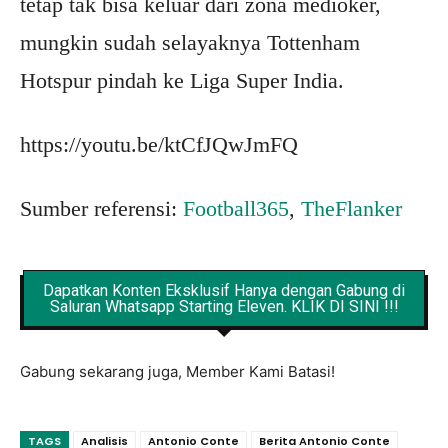
tetap tak bisa keluar dari zona medioker,
mungkin sudah selayaknya Tottenham
Hotspur pindah ke Liga Super India.
https://youtu.be/ktCfJQwJmFQ
Sumber referensi:
Football365
,
TheFlanker
Dapatkan Konten Eksklusif Hanya dengan Gabung di
Saluran Whatsapp Starting Eleven. KLIK DI SINI !!!
Gabung sekarang juga, Member Kami Batasi!
TAGS
Analisis
Antonio Conte
Berita Antonio Conte