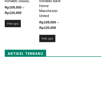
Ronaldo Siuuuu...
Ronaldo Back
Home
Rp
109,000
–
Manchester
Rentang
Rp
120,000
United
harga:
Rp
109,000
–
Rp109,000
Pilih opsi
Rentang
Rp
120,000
hingga
harga:
Rp120,000
Rp109,000
Pilih opsi
hingga
Rp120,000
ARTIKEL TERBARU