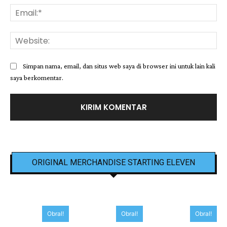
Ema
Web
Simpan nama, email, dan situs web saya di browser ini untuk lain kali
saya berkomentar.
ORIGINAL MERCHANDISE STARTING ELEVEN
Obral!
Obral!
Obral!