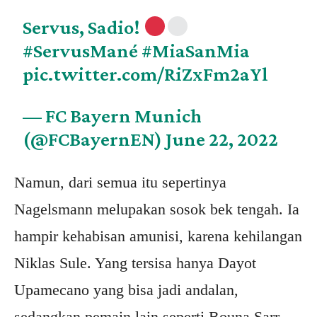
Servus, Sadio!
#ServusMané
#MiaSanMia
pic.twitter.com/RiZxFm2aYl
— FC Bayern Munich
(@FCBayernEN)
June 22, 2022
Namun, dari semua itu sepertinya
Nagelsmann melupakan sosok bek tengah. Ia
hampir kehabisan amunisi, karena kehilangan
Niklas Sule. Yang tersisa hanya Dayot
Upamecano yang bisa jadi andalan,
sedangkan pemain lain seperti Bouna Sarr,