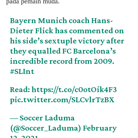
pada pemain muda.
Bayern Munich coach Hans-
Dieter Flick has commented on
his side’s sextuple victory after
they equalled FC Barcelona’s
incredible record from 2009.
#SLInt
Read:
https://t.co/c0otOik4F3
pic.twitter.com/SLCvlrTzBX
— Soccer Laduma
(@Soccer_Laduma)
February
12, 2021