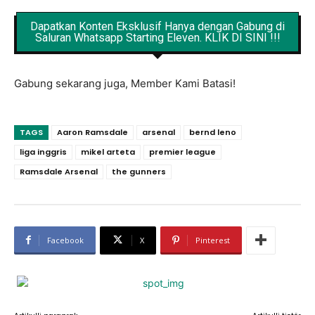
Dapatkan Konten Eksklusif Hanya dengan Gabung di
Saluran Whatsapp Starting Eleven. KLIK DI SINI !!!
Gabung sekarang juga, Member Kami Batasi!
TAGS
Aaron Ramsdale
arsenal
bernd leno
liga inggris
mikel arteta
premier league
Ramsdale Arsenal
the gunners
Facebook
X
Pinterest