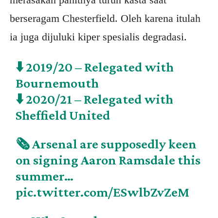
berseragam Chesterfield. Oleh karena itulah
ia juga dijuluki kiper spesialis degradasi.
⬇️ 2019/20 – Relegated with
Bournemouth
⬇️ 2020/21 – Relegated with
Sheffield United
🗞️ Arsenal are supposedly keen
on signing Aaron Ramsdale this
summer…
pic.twitter.com/ESwlbZvZeM