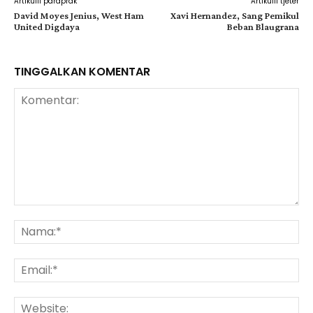
Artikulli paraprak
Artikulli tjetër
David Moyes Jenius, West Ham
Xavi Hernandez, Sang Pemikul
United Digdaya
Beban Blaugrana
TINGGALKAN KOMENTAR
Komentar:
Na
Ema
Web