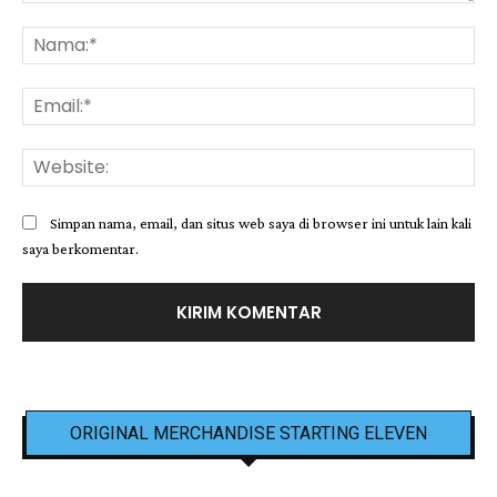
Komentar:
Na
Ema
Web
Simpan nama, email, dan situs web saya di browser ini untuk lain kali
saya berkomentar.
ORIGINAL MERCHANDISE STARTING ELEVEN