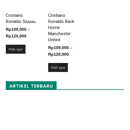
Cristiano
Cristiano
Ronaldo Siuuuu...
Ronaldo Back
Home
Rp
109,000
–
Manchester
Rentang
Rp
120,000
United
harga:
Rp
109,000
–
Rp109,000
Pilih opsi
Rentang
Rp
120,000
hingga
harga:
Rp120,000
Rp109,000
Pilih opsi
hingga
Rp120,000
ARTIKEL TERBARU