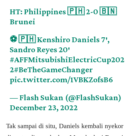
HT: Philippines 🇵🇭 2-0 🇧🇳
Brunei
⚽ 🇵🇭 Kenshiro Daniels 7′,
Sandro Reyes 20′
#AFFMitsubishiElectricCup202
2
#BeTheGameChanger
pic.twitter.com/1VBKZofsB6
— Flash Sukan (@FlashSukan)
December 23, 2022
Tak sampai di situ, Daniels kembali nyekor