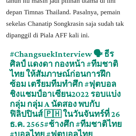
tahun itu masih jadi pilihan utama di lini
depan Timnas Thailand. Pasalnya, pemain
sekelas Chanatip Songkrasin saja sudah tak
dipanggil di Piala AFF kali ini.
#ChangsuekInterview
🗣️ ธีร
ศิลป์ แดงดา กองหน้า
#ทีมชาติ
ไทย
ให้สัมภาษณ์ก่อนการฝึก
ซ้อม เตรียมทีมทำศึก
#ฟุตบอล
ชิงแชมป์อาเซียน2022
รอบแบ่ง
กลุ่ม กลุ่ม A นัดสอง พบกับ
ฟิลิปปินส์ 🇵🇭 ในวันจันทร์ที่ 26
ธ.ค. 2565
#ช้างศึก
#ทีมชาติไทย
#บอลไทย
#ฟุตบอลไทย