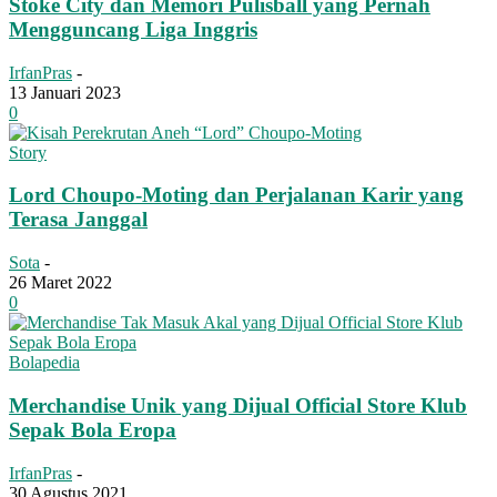
Stoke City dan Memori Pulisball yang Pernah
Mengguncang Liga Inggris
IrfanPras
-
13 Januari 2023
0
Story
Lord Choupo-Moting dan Perjalanan Karir yang
Terasa Janggal
Sota
-
26 Maret 2022
0
Bolapedia
Merchandise Unik yang Dijual Official Store Klub
Sepak Bola Eropa
IrfanPras
-
30 Agustus 2021