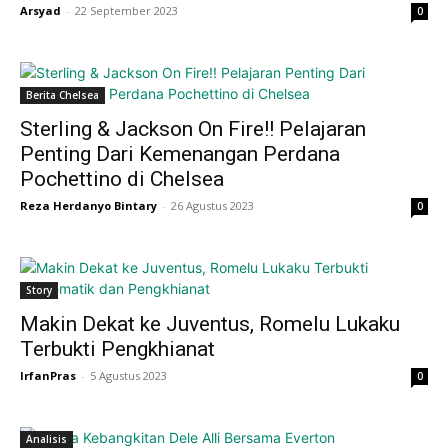
Arsyad
-
22 September 2023
0
Berita Chelsea
Sterling & Jackson On Fire!! Pelajaran
Penting Dari Kemenangan Perdana
Pochettino di Chelsea
Reza Herdanyo Bintary
-
26 Agustus 2023
0
Story
Makin Dekat ke Juventus, Romelu Lukaku
Terbukti Pengkhianat
IrfanPras
-
5 Agustus 2023
0
Analisis