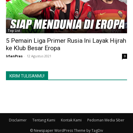
Top List
5 Pemain Liga Primer Rusia Ini Layak Hijrah
ke Klub Besar Eropa
IrfanPras
-
12 Agustus 2021
0
KIRIM TULISANMU!
Disclaimer
Tentang Kami
Kontak Kami
Pedoman Media Siber
© Newspaper WordPress Theme by TagDiv