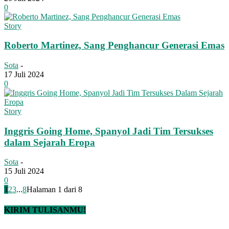
0
Story
Roberto Martinez, Sang Penghancur Generasi Emas
Sota
-
17 Juli 2024
0
Story
Inggris Going Home, Spanyol Jadi Tim Tersukses
dalam Sejarah Eropa
Sota
-
15 Juli 2024
0
1
2
3
...
8
Halaman 1 dari 8
KIRIM TULISANMU!