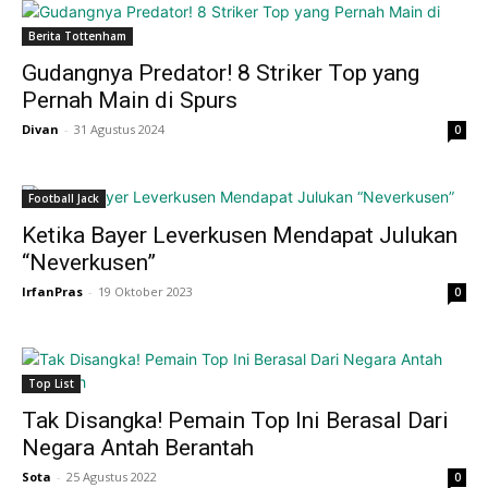
Berita Tottenham
Gudangnya Predator! 8 Striker Top yang
Pernah Main di Spurs
Divan
-
31 Agustus 2024
0
Football Jack
Ketika Bayer Leverkusen Mendapat Julukan
“Neverkusen”
IrfanPras
-
19 Oktober 2023
0
Top List
Tak Disangka! Pemain Top Ini Berasal Dari
Negara Antah Berantah
Sota
-
25 Agustus 2022
0