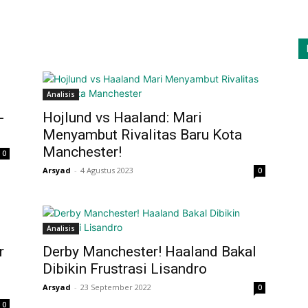
Analisis
-
Hojlund vs Haaland: Mari
Menyambut Rivalitas Baru Kota
Manchester!
0
Arsyad
-
4 Agustus 2023
0
Analisis
r
Derby Manchester! Haaland Bakal
Dibikin Frustrasi Lisandro
Arsyad
-
23 September 2022
0
0