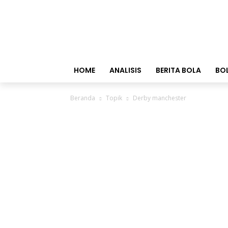
HOME
ANALISIS
BERITA BOLA
BO
Beranda
Topik
Derby manchester