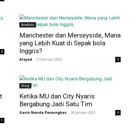
Analisis
Manchester dan Merseyside, Mana
yang Lebih Kuat di Sepak bola
Inggris?
0
Arsyad
-
2 Februari 2022
0
Story
t
Ketika MU dan City Nyaris
Bergabung Jadi Satu Tim
Garin Nanda Pamungkas
-
28 Januari 2021
0
1