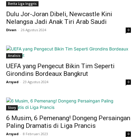
Berita Liga Inggris
Dulu Jor-Joran Dibeli, Newcastle Kini
Nelangsa Jadi Anak Tiri Arab Saudi
Divan
-
26 Agustus 2024
0
Analisis
UEFA yang Pengecut Bikin Tim Seperti
Girondins Bordeaux Bangkrut
Arsyad
-
23 Agustus 2024
0
Story
6 Musim, 6 Pemenang! Dongeng Persaingan
Paling Dramatis di Liga Prancis
Arsyad
-
8 Februari 2023
0