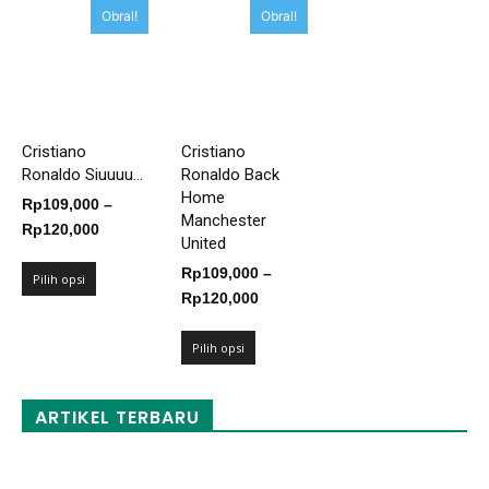
Obral!
Obral!
Cristiano
Cristiano
Ronaldo Siuuuu...
Ronaldo Back
Home
Rp
109,000
–
Manchester
Rentang
Rp
120,000
United
harga:
Rp
109,000
–
Rp109,000
Pilih opsi
Rentang
Rp
120,000
hingga
harga:
Rp120,000
Rp109,000
Pilih opsi
hingga
Rp120,000
ARTIKEL TERBARU