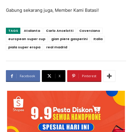
Gabung sekarang juga, Member Kami Batasi!
TAGS
Atalanta
Carlo Ancelotti
Coverciano
european super cup
gian piere gasperini
Italia
piala super eropa
real madrid
Facebook
X
Pinterest