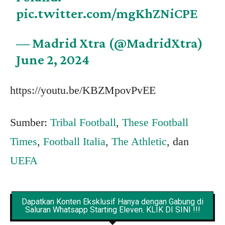
pic.twitter.com/mgKhZNiCPE
— Madrid Xtra (@MadridXtra)
June 2, 2024
https://youtu.be/KBZMpovPvEE
Sumber:
Tribal Football
,
These Football
Times
,
Football Italia
,
The Athletic
, dan
UEFA
Dapatkan Konten Eksklusif Hanya dengan Gabung di
Saluran Whatsapp Starting Eleven. KLIK DI SINI !!!