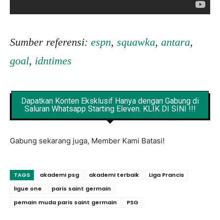
Sumber referensi:
espn
,
squawka
,
antara
,
goal
,
idntimes
Dapatkan Konten Eksklusif Hanya dengan Gabung di
Saluran Whatsapp Starting Eleven. KLIK DI SINI !!!
Gabung sekarang juga, Member Kami Batasi!
TAGS
akademi psg
akademi terbaik
Liga Prancis
ligue one
paris saint germain
pemain muda paris saint germain
PSG