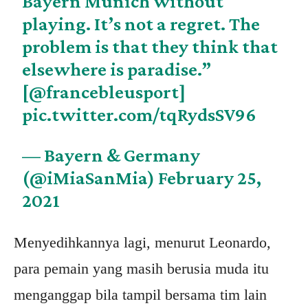
Bayern Munich without
playing. It’s not a regret. The
problem is that they think that
elsewhere is paradise.”
[
@francebleusport
]
pic.twitter.com/tqRydsSV96
— Bayern & Germany
(@iMiaSanMia)
February 25,
2021
Menyedihkannya lagi, menurut Leonardo,
para pemain yang masih berusia muda itu
menganggap bila tampil bersama tim lain