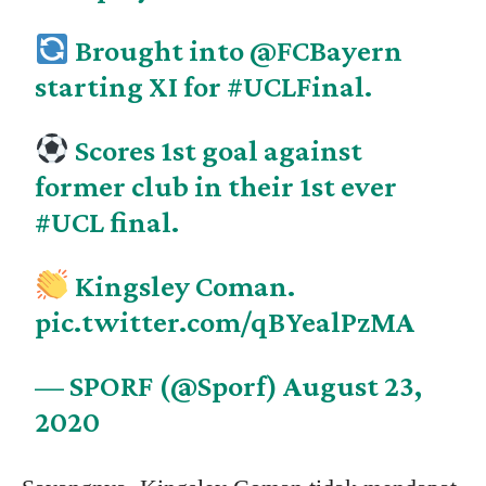
Brought into
@FCBayern
starting XI for
#UCLFinal
.
Scores 1st goal against
former club in their 1st ever
#UCL
final.
Kingsley Coman.
pic.twitter.com/qBYealPzMA
— SPORF (@Sporf)
August 23,
2020