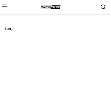
Story