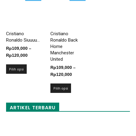
Cristiano
Cristiano
Ronaldo Siuuuu...
Ronaldo Back
Home
Rp
109,000
–
Manchester
Rentang
Rp
120,000
United
harga:
Rp
109,000
–
Rp109,000
Pilih opsi
Rentang
Rp
120,000
hingga
harga:
Rp120,000
Rp109,000
Pilih opsi
hingga
Rp120,000
ARTIKEL TERBARU