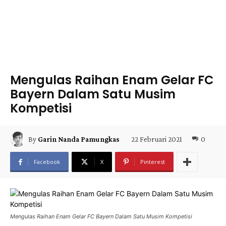
Mengulas Raihan Enam Gelar FC
Bayern Dalam Satu Musim
Kompetisi
22 Februari 2021
0
By
Garin Nanda Pamungkas
Facebook
X
Pinterest
Mengulas Raihan Enam Gelar FC Bayern Dalam Satu Musim Kompetisi