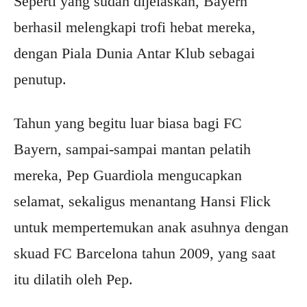
Seperti yang sudah dijelaskan, Bayern
berhasil melengkapi trofi hebat mereka,
dengan Piala Dunia Antar Klub sebagai
penutup.
Tahun yang begitu luar biasa bagi FC
Bayern, sampai-sampai mantan pelatih
mereka, Pep Guardiola mengucapkan
selamat, sekaligus menantang Hansi Flick
untuk mempertemukan anak asuhnya dengan
skuad FC Barcelona tahun 2009, yang saat
itu dilatih oleh Pep.