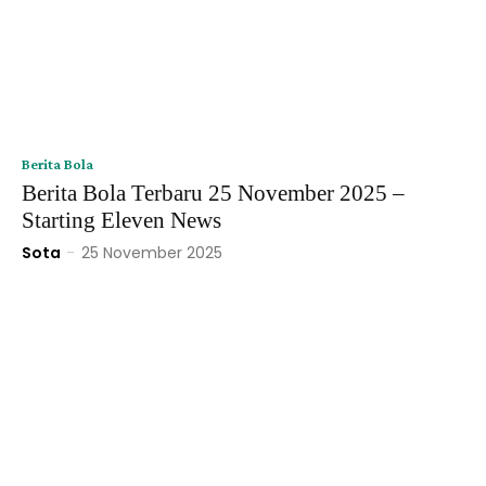
Berita Bola
Berita Bola Terbaru 25 November 2025 –
Starting Eleven News
Sota
-
25 November 2025