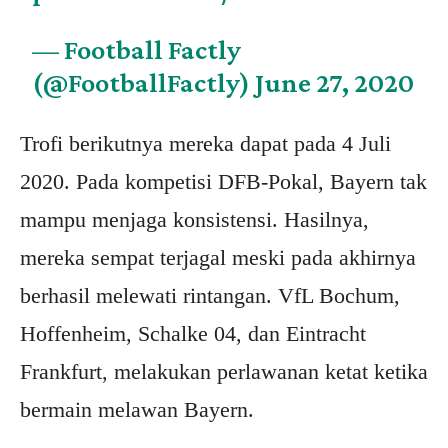
— Football Factly
(@FootballFactly)
June 27, 2020
Trofi berikutnya mereka dapat pada 4 Juli
2020. Pada kompetisi DFB-Pokal, Bayern tak
mampu menjaga konsistensi. Hasilnya,
mereka sempat terjagal meski pada akhirnya
berhasil melewati rintangan. VfL Bochum,
Hoffenheim, Schalke 04, dan Eintracht
Frankfurt, melakukan perlawanan ketat ketika
bermain melawan Bayern.