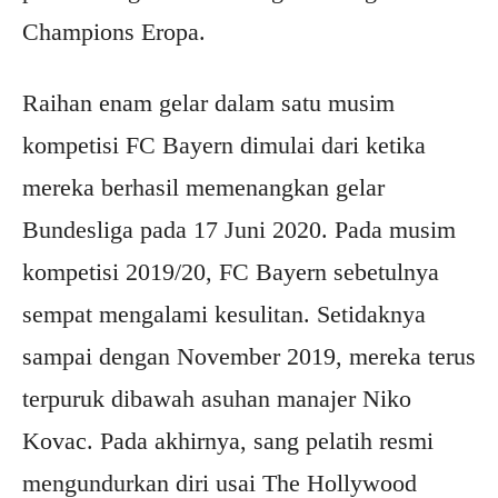
Champions Eropa.
Raihan enam gelar dalam satu musim
kompetisi FC Bayern dimulai dari ketika
mereka berhasil memenangkan gelar
Bundesliga pada 17 Juni 2020. Pada musim
kompetisi 2019/20, FC Bayern sebetulnya
sempat mengalami kesulitan. Setidaknya
sampai dengan November 2019, mereka terus
terpuruk dibawah asuhan manajer Niko
Kovac. Pada akhirnya, sang pelatih resmi
mengundurkan diri usai The Hollywood