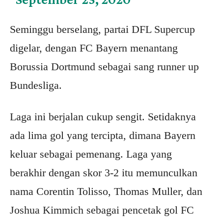
Seminggu berselang, partai DFL Supercup
digelar, dengan FC Bayern menantang
Borussia Dortmund sebagai sang runner up
Bundesliga.
Laga ini berjalan cukup sengit. Setidaknya
ada lima gol yang tercipta, dimana Bayern
keluar sebagai pemenang. Laga yang
berakhir dengan skor 3-2 itu memunculkan
nama Corentin Tolisso, Thomas Muller, dan
Joshua Kimmich sebagai pencetak gol FC