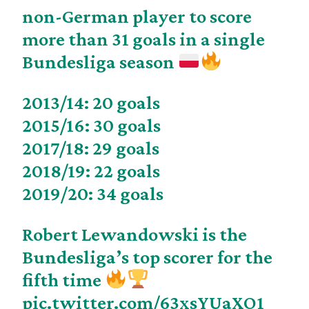
non-German player to score
more than 31 goals in a single
Bundesliga season
2013/14: 20 goals
2015/16: 30 goals
2017/18: 29 goals
2018/19: 22 goals
2019/20: 34 goals
Robert Lewandowski is the
Bundesliga’s top scorer for the
fifth time
pic.twitter.com/63xsYUaXO1