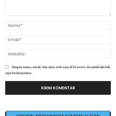
Komentar:
Na
Ema
Web
Simpan nama, email, dan situs web saya di browser ini untuk lain kali
saya berkomentar.