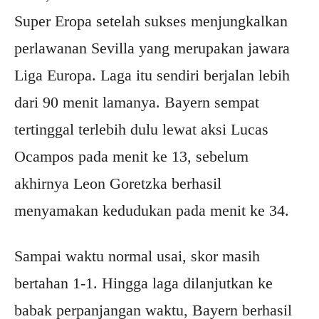
Super Eropa setelah sukses menjungkalkan
perlawanan Sevilla yang merupakan jawara
Liga Europa. Laga itu sendiri berjalan lebih
dari 90 menit lamanya. Bayern sempat
tertinggal terlebih dulu lewat aksi Lucas
Ocampos pada menit ke 13, sebelum
akhirnya Leon Goretzka berhasil
menyamakan kedudukan pada menit ke 34.
Sampai waktu normal usai, skor masih
bertahan 1-1. Hingga laga dilanjutkan ke
babak perpanjangan waktu, Bayern berhasil