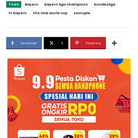
TAGS
Bayern
bayern liga champions
bundesliga
fc bayern
fifa club world cup
sextuple
Facebook
X
Pinterest