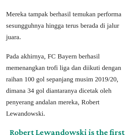
Mereka tampak berhasil temukan performa
sesungguhnya hingga terus berada di jalur
juara.
Pada akhirnya, FC Bayern berhasil
memenangkan trofi liga dan diikuti dengan
raihan 100 gol sepanjang musim 2019/20,
dimana 34 gol diantaranya dicetak oleh
penyerang andalan mereka, Robert
Lewandowski.
Robert Lewandowski is the first