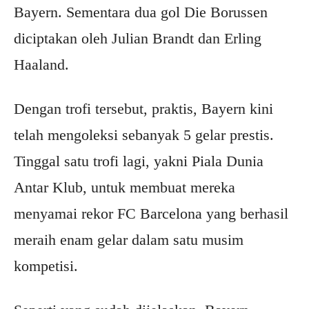
Bayern. Sementara dua gol Die Borussen
diciptakan oleh Julian Brandt dan Erling
Haaland.
Dengan trofi tersebut, praktis, Bayern kini
telah mengoleksi sebanyak 5 gelar prestis.
Tinggal satu trofi lagi, yakni Piala Dunia
Antar Klub, untuk membuat mereka
menyamai rekor FC Barcelona yang berhasil
meraih enam gelar dalam satu musim
kompetisi.