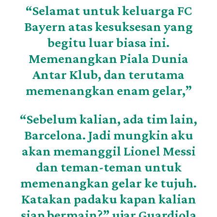
“Selamat untuk keluarga FC
Bayern atas kesuksesan yang
begitu luar biasa ini.
Memenangkan Piala Dunia
Antar Klub, dan terutama
memenangkan enam gelar,”
“Sebelum kalian, ada tim lain,
Barcelona. Jadi mungkin aku
akan memanggil Lionel Messi
dan teman-teman untuk
memenangkan gelar ke tujuh.
Katakan padaku kapan kalian
siap bermain?” ujar Guardiola