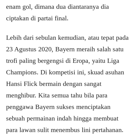
enam gol, dimana dua diantaranya dia
ciptakan di partai final.
Lebih dari sebulan kemudian, atau tepat pada
23 Agustus 2020, Bayern meraih salah satu
trofi paling bergengsi di Eropa, yaitu Liga
Champions. Di kompetisi ini, skuad asuhan
Hansi Flick bermain dengan sangat
menghibur. Kita semua tahu bila para
penggawa Bayern sukses menciptakan
sebuah permainan indah hingga membuat
para lawan sulit menembus lini pertahanan.