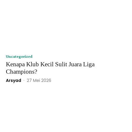
Uncategorized
Kenapa Klub Kecil Sulit Juara Liga
Champions?
Arsyad
-
27 Mei 2026