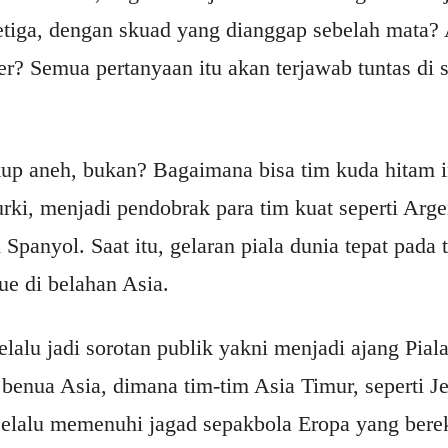
etiga, dengan skuad yang dianggap sebelah mata?
ker? Semua pertanyaan itu akan terjawab tuntas di
p aneh, bukan? Bagaimana bisa tim kuda hitam i
rki, menjadi pendobrak para tim kuat seperti Arge
n Spanyol. Saat itu, gelaran piala dunia tepat pad
ue di belahan Asia.
lalu jadi sorotan publik yakni menjadi ajang Pia
i benua Asia, dimana tim-tim Asia Timur, seperti 
selalu memenuhi jagad sepakbola Eropa yang berek