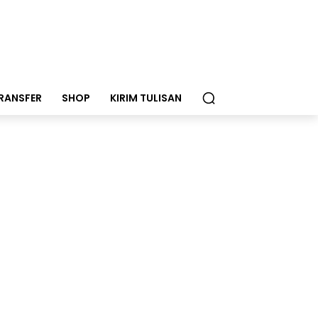
RANSFER
SHOP
KIRIM TULISAN