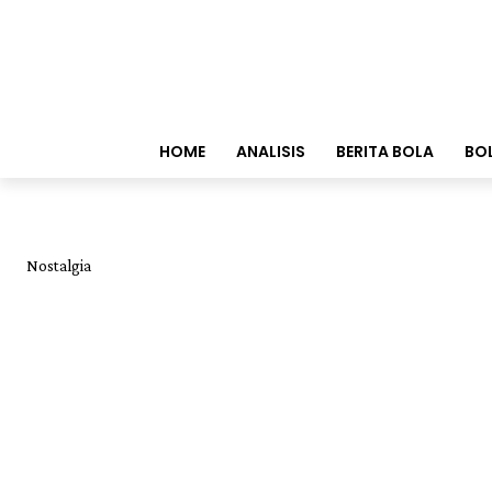
HOME
ANALISIS
BERITA BOLA
BO
Nostalgia