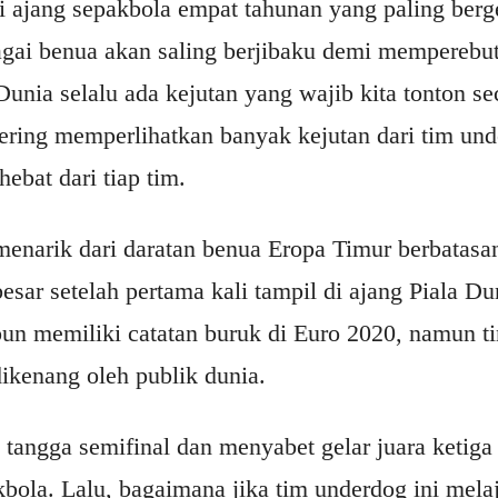
i ajang sepakbola empat tahunan yang paling berg
agai benua akan saling berjibaku demi memperebut
 Dunia selalu ada kejutan yang wajib kita tonton s
sering memperlihatkan banyak kejutan dari tim und
ebat dari tiap tim.
menarik dari daratan benua Eropa Timur berbatasa
esar setelah pertama kali tampil di ajang Piala Dun
un memiliki catatan buruk di Euro 2020, namun ti
dikenang oleh publik dunia.
i tangga semifinal dan menyabet gelar juara keti
kbola. Lalu, bagaimana jika tim underdog ini mel