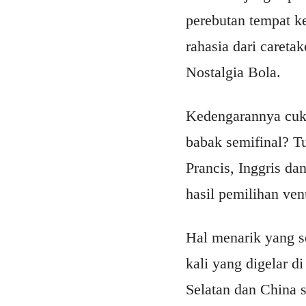
perebutan tempat k
rahasia dari careta
Nostalgia Bola.
Kedengarannya cuku
babak semifinal? Tu
Prancis, Inggris da
hasil pemilihan ven
Hal menarik yang se
kali yang digelar d
Selatan dan China 