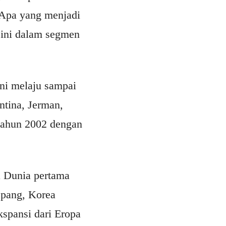
 Apa yang menjadi
 sini dalam segmen
ni melaju sampai
ntina, Jerman,
a tahun 2002 dengan
la Dunia pertama
Jepang, Korea
spansi dari Eropa