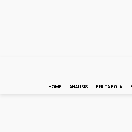
HOME
ANALISIS
BERITA BOLA
Bolapedia
Mengapa Piala AFF Tida