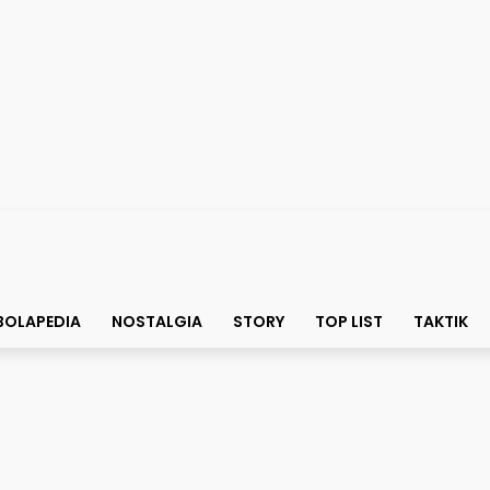
BOLAPEDIA
NOSTALGIA
STORY
TOP LIST
TAKTIK
k Masuk Kalender FIFA?