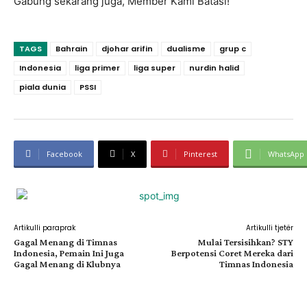
Gabung sekarang juga, Member Kami Batasi!
TAGS
Bahrain
djohar arifin
dualisme
grup c
Indonesia
liga primer
liga super
nurdin halid
piala dunia
PSSI
Facebook
X
Pinterest
WhatsApp
Artikulli paraprak
Artikulli tjetër
Gagal Menang di Timnas
Mulai Tersisihkan? STY
Indonesia, Pemain Ini Juga
Berpotensi Coret Mereka dari
Gagal Menang di Klubnya
Timnas Indonesia