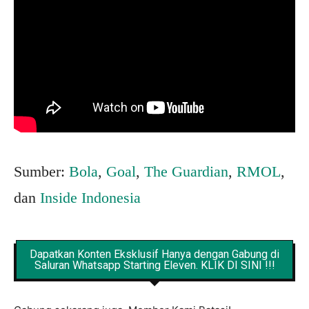
Sumber:
Bola
,
Goal
,
The Guardian
,
RMOL
,
dan
Inside Indonesia
Dapatkan Konten Eksklusif Hanya dengan Gabung di
Saluran Whatsapp Starting Eleven. KLIK DI SINI !!!