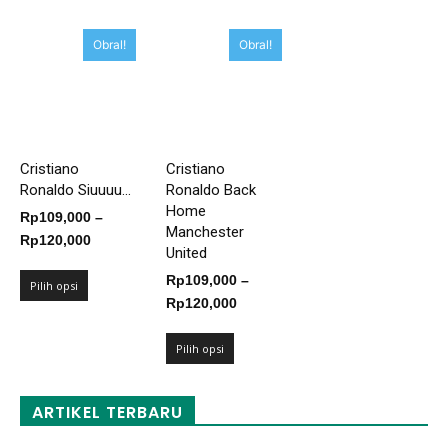
Rp125,000
Rp125,000
Rp125,00
Obral!
Obral!
Cristiano
Cristiano
Ronaldo Siuuuu...
Ronaldo Back
Home
Rp
109,000
–
Manchester
Rentang
Rp
120,000
United
harga:
Rp
109,000
–
Rp109,000
Pilih opsi
Rentang
Rp
120,000
hingga
harga:
Rp120,000
Rp109,000
Pilih opsi
hingga
Rp120,000
ARTIKEL TERBARU