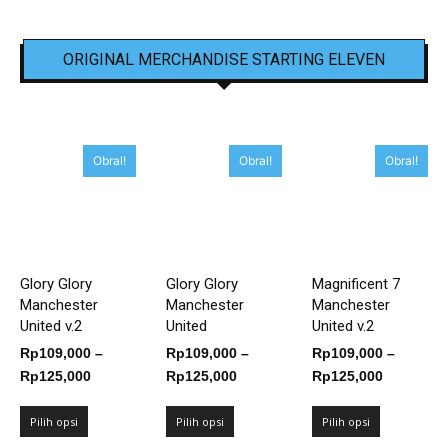
ORIGINAL MERCHANDISE STARTING ELEVEN
Obral!
Obral!
Obral!
Glory Glory
Glory Glory
Magnificent 7
Manchester
Manchester
Manchester
United v.2
United
United v.2
Rp
109,000
–
Rp
109,000
–
Rp
109,000
–
Rentang
Rentang
Rentang
Rp
125,000
Rp
125,000
Rp
125,000
harga:
harga:
harga:
Rp109,000
Rp109,000
Rp109,00
Pilih opsi
Pilih opsi
Pilih opsi
hingga
hingga
hingga