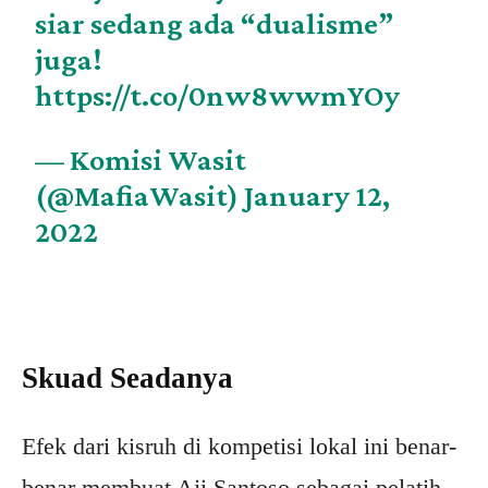
siar sedang ada “dualisme”
juga!
https://t.co/0nw8wwmYOy
— Komisi Wasit
(@MafiaWasit)
January 12,
2022
Skuad Seadanya
Efek dari kisruh di kompetisi lokal ini benar-
benar membuat Aji Santoso sebagai pelatih