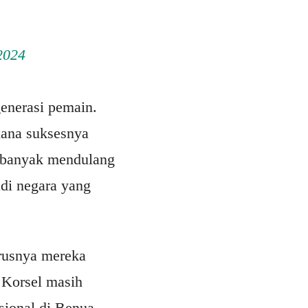
2024
generasi pemain.
mana suksesnya
a banyak mendulang
di negara yang
arusnya mereka
 Korsel masih
asional di Benua