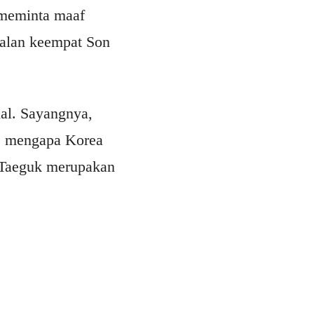
 meminta maaf
galan keempat Son
nal. Sayangnya,
s, mengapa Korea
a Taeguk merupakan