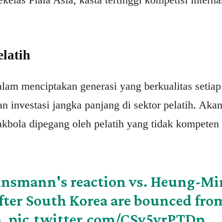
latih
lam menciptakan generasi yang berkualitas setiap
n investasi jangka panjang di sektor pelatih. Akan
bola dipegang oleh pelatih yang tidak kompeten
insmann's reaction vs. Heung-Mi
after South Korea are bounced fro
p.
pic.twitter.com/CSy5vrPTDp