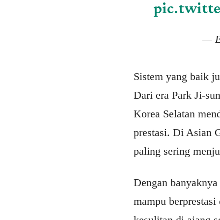
pic.twit
— E
Sistem yang baik ju
Dari era Park Ji-s
Korea Selatan mend
prestasi. Di Asian
paling sering menju
Dengan banyaknya h
mampu berprestasi 
kesulitan di ajang s