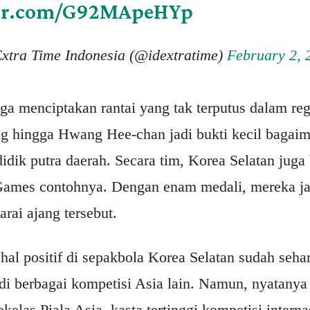
ter.com/G92MApeHYp
xtra Time Indonesia (@idextratime)
February 2, 
ga menciptakan rantai yang tak terputus dalam re
ung hingga Hwang Hee-chan jadi bukti kecil bagai
idik putra daerah. Secara tim, Korea Selatan jug
 Games contohnya. Dengan enam medali, mereka ja
arai ajang tersebut.
al positif di sepakbola Korea Selatan sudah seh
di berbagai kompetisi Asia lain. Namun, nyatanya
ekelas Piala Asia, kasta tertinggi kompetisi intern