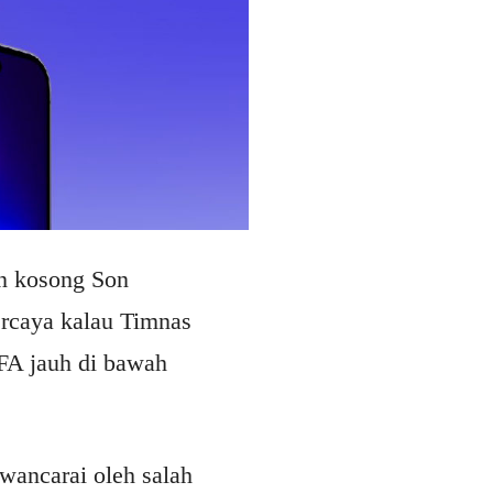
an kosong Son
ercaya kalau Timnas
IFA jauh di bawah
wancarai oleh salah