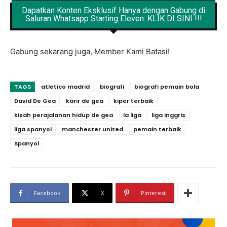
Dapatkan Konten Eksklusif Hanya dengan Gabung di
Saluran Whatsapp Starting Eleven. KLIK DI SINI !!!
Gabung sekarang juga, Member Kami Batasi!
TAGS
atletico madrid
biografi
biografi pemain bola
David De Gea
karir de gea
kiper terbaik
kisah perajalanan hidup de gea
la liga
liga inggris
liga spanyol
manchester united
pemain terbaik
Spanyol
Facebook
X
Pinterest