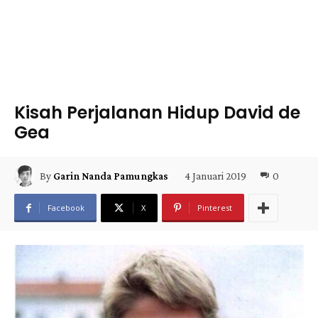
Kisah Perjalanan Hidup David de
Gea
4 Januari 2019
0
By
Garin Nanda Pamungkas
Facebook
X
Pinterest