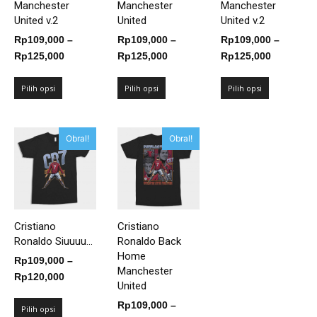
Manchester
Manchester
Manchester
United v.2
United
United v.2
Rp
109,000
–
Rp
109,000
–
Rp
109,000
–
Rentang
Rentang
Rentang
Rp
125,000
Rp
125,000
Rp
125,000
harga:
harga:
harga:
Rp109,000
Rp109,000
Rp109,00
Pilih opsi
Pilih opsi
Pilih opsi
hingga
hingga
hingga
Rp125,000
Rp125,000
Rp125,00
Obral!
Obral!
Cristiano
Cristiano
Ronaldo Siuuuu...
Ronaldo Back
Home
Rp
109,000
–
Manchester
Rentang
Rp
120,000
United
harga:
Rp
109,000
–
Rp109,000
Pilih opsi