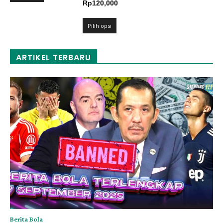
Rentang
Rp
120,000
hingga
harga:
Rp120,000
Rp109,000
Pilih opsi
hingga
Rp120,000
ARTIKEL TERBARU
Berita Bola