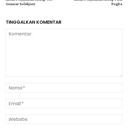
Gunnar Solskjaer
Pogba
TINGGALKAN KOMENTAR
Komentar:
Na
Ema
Web