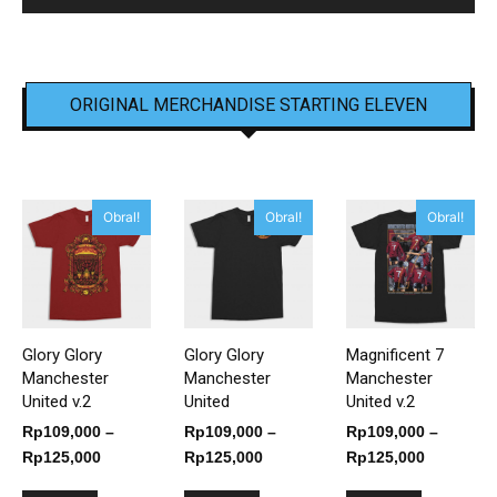
ORIGINAL MERCHANDISE STARTING ELEVEN
Obral!
Obral!
Obral!
Glory Glory
Glory Glory
Magnificent 7
Manchester
Manchester
Manchester
United v.2
United
United v.2
Rp
109,000
–
Rp
109,000
–
Rp
109,000
–
Rentang
Rentang
Rentang
Rp
125,000
Rp
125,000
Rp
125,000
harga:
harga:
harga: