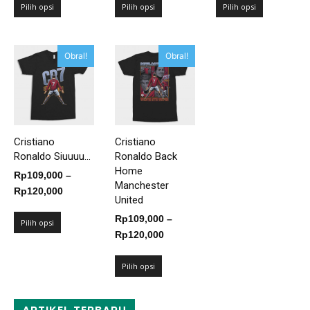
Rp109,000
Rp109,000
Rp109,00
Pilih opsi
Pilih opsi
Pilih opsi
hingga
hingga
hingga
Rp125,000
Rp125,000
Rp125,00
Obral!
Obral!
Cristiano
Cristiano
Ronaldo Siuuuu...
Ronaldo Back
Home
Rp
109,000
–
Manchester
Rentang
Rp
120,000
United
harga:
Rp
109,000
–
Rp109,000
Pilih opsi
Rentang
Rp
120,000
hingga
harga:
Rp120,000
Rp109,000
Pilih opsi
hingga
Rp120,000