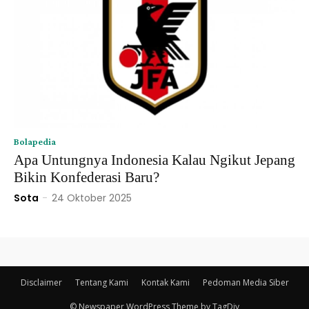
Bolapedia
Apa Untungnya Indonesia Kalau Ngikut Jepang
Bikin Konfederasi Baru?
Sota
-
24 Oktober 2025
Disclaimer
Tentang Kami
Kontak Kami
Pedoman Media Siber
© Newspaper WordPress Theme by TagDiv