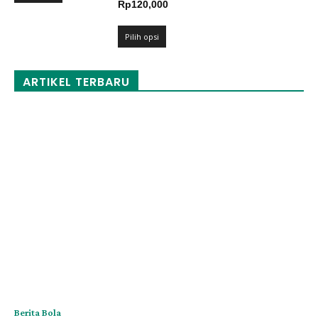
Rentang
Rp
120,000
hingga
harga:
Rp120,000
Rp109,000
Pilih opsi
hingga
Rp120,000
ARTIKEL TERBARU
Berita Bola