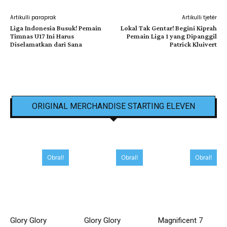
Artikulli paraprak
Artikulli tjetër
Liga Indonesia Busuk! Pemain
Lokal Tak Gentar! Begini Kiprah
Timnas U17 Ini Harus
Pemain Liga 1 yang Dipanggil
Diselamatkan dari Sana
Patrick Kluivert
ORIGINAL MERCHANDISE STARTING ELEVEN
Obral!
Obral!
Obral!
Glory Glory
Glory Glory
Magnificent 7