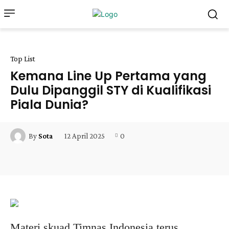
Top List
Kemana Line Up Pertama yang
Dulu Dipanggil STY di Kualifikasi
Piala Dunia?
12 April 2025
0
By
Sota
Facebook
X
Pinterest
WhatsApp
Materi skuad Timnas Indonesia terus