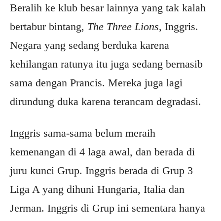
Beralih ke klub besar lainnya yang tak kalah
bertabur bintang,
The Three Lions
, Inggris.
Negara yang sedang berduka karena
kehilangan ratunya itu juga sedang bernasib
sama dengan Prancis. Mereka juga lagi
dirundung duka karena terancam degradasi.
Inggris sama-sama belum meraih
kemenangan di 4 laga awal, dan berada di
juru kunci Grup. Inggris berada di Grup 3
Liga A yang dihuni Hungaria, Italia dan
Jerman. Inggris di Grup ini sementara hanya