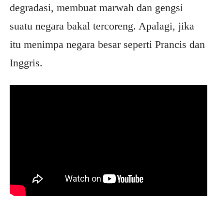
degradasi, membuat marwah dan gengsi
suatu negara bakal tercoreng. Apalagi, jika
itu menimpa negara besar seperti Prancis dan
Inggris.