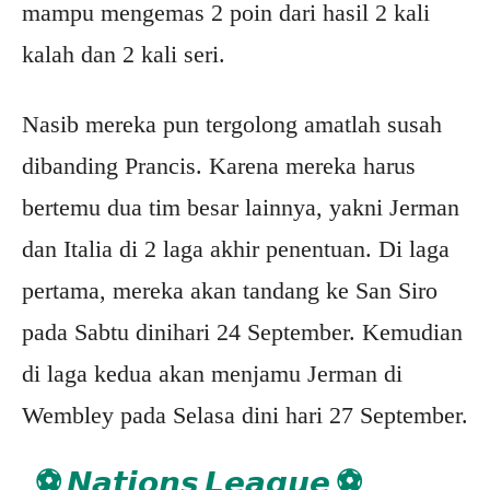
mampu mengemas 2 poin dari hasil 2 kali
kalah dan 2 kali seri.
Nasib mereka pun tergolong amatlah susah
dibanding Prancis. Karena mereka harus
bertemu dua tim besar lainnya, yakni Jerman
dan Italia di 2 laga akhir penentuan. Di laga
pertama, mereka akan tandang ke San Siro
pada Sabtu dinihari 24 September. Kemudian
di laga kedua akan menjamu Jerman di
Wembley pada Selasa dini hari 27 September.
⚽ 𝙉𝙖𝙩𝙞𝙤𝙣𝙨 𝙇𝙚𝙖𝙜𝙪𝙚 ⚽