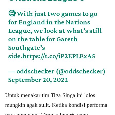
🧐 With just two games to go
for England in the Nations
League, we look at what’s still
on the table for Gareth
Southgate’s
side.
https://t.co/iP2EPLExA5
— oddschecker (@oddschecker)
September 20, 2022
Untuk menakar tim Tiga Singa ini lolos
mungkin agak sulit. Ketika kondisi performa
para punggawa Timnas Inggris yang