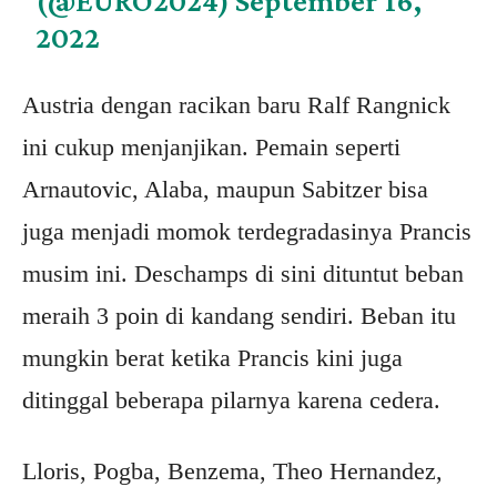
(@EURO2024)
September 16,
2022
Austria dengan racikan baru Ralf Rangnick
ini cukup menjanjikan. Pemain seperti
Arnautovic, Alaba, maupun Sabitzer bisa
juga menjadi momok terdegradasinya Prancis
musim ini. Deschamps di sini dituntut beban
meraih 3 poin di kandang sendiri. Beban itu
mungkin berat ketika Prancis kini juga
ditinggal beberapa pilarnya karena cedera.
Lloris, Pogba, Benzema, Theo Hernandez,