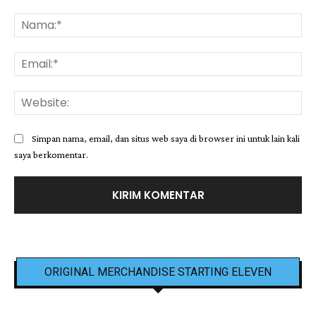
Komentar:
Na
Ema
Web
Simpan nama, email, dan situs web saya di browser ini untuk lain kali
saya berkomentar.
ORIGINAL MERCHANDISE STARTING ELEVEN