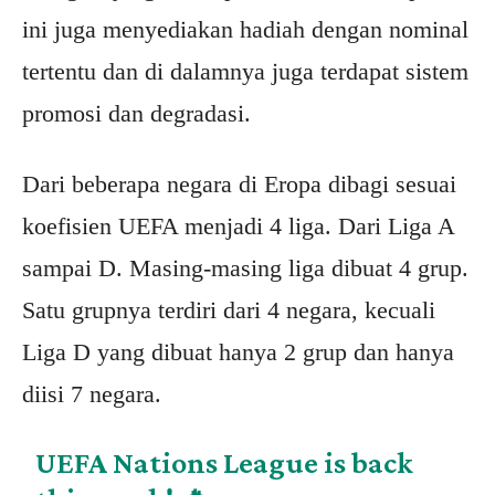
ini juga menyediakan hadiah dengan nominal
tertentu dan di dalamnya juga terdapat sistem
promosi dan degradasi.
Dari beberapa negara di Eropa dibagi sesuai
koefisien UEFA menjadi 4 liga. Dari Liga A
sampai D. Masing-masing liga dibuat 4 grup.
Satu grupnya terdiri dari 4 negara, kecuali
Liga D yang dibuat hanya 2 grup dan hanya
diisi 7 negara.
UEFA Nations League is back