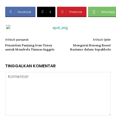
Facebook
X
Pinterest
WhatsApp
Artikulli paraprak
Artikulli tjetër
Penantian Panjang Ivan Toney
Mengurai Benang Kusut
untuk Membela Timnas Inggris
Rasisme dalam Sepakbola
TINGGALKAN KOMENTAR