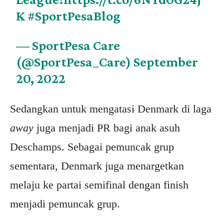
K
#SportPesaBlog
— SportPesa Care
(@SportPesa_Care)
September
20, 2022
Sedangkan untuk mengatasi Denmark di laga
away
juga menjadi PR bagi anak asuh
Deschamps. Sebagai pemuncak grup
sementara, Denmark juga menargetkan
melaju ke partai semifinal dengan finish
menjadi pemuncak grup.