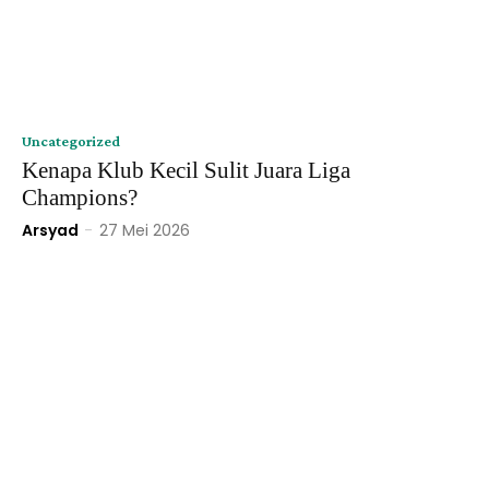
Uncategorized
Kenapa Klub Kecil Sulit Juara Liga
Champions?
Arsyad
-
27 Mei 2026