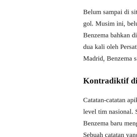
Belum sampai di si
gol. Musim ini, bel
Benzema bahkan din
dua kali oleh Persa
Madrid, Benzema se
Kontradiktif d
Catatan-catatan api
level tim nasional
Benzema baru menge
Sebuah catatan yan