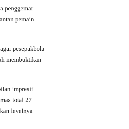
ra penggemar
mantan pemain
agai pesepakbola
elah membuktikan
lan impresif
as total 27
kan levelnya