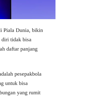
 Piala Dunia, bikin
iri tidak bisa
ah daftar panjang
adalah pesepakbola
ng untuk bisa
ubungan yang rumit