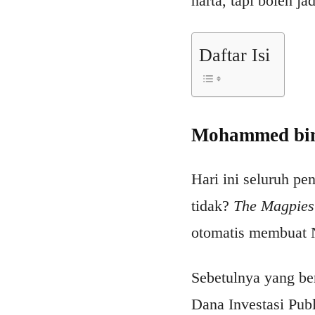
harta, tapi boleh j
Daftar Isi
Mohammed bin 
Hari ini seluruh p
tidak?
The Magpies
otomatis membuat N
Sebetulnya yang ber
Dana Investasi Pub