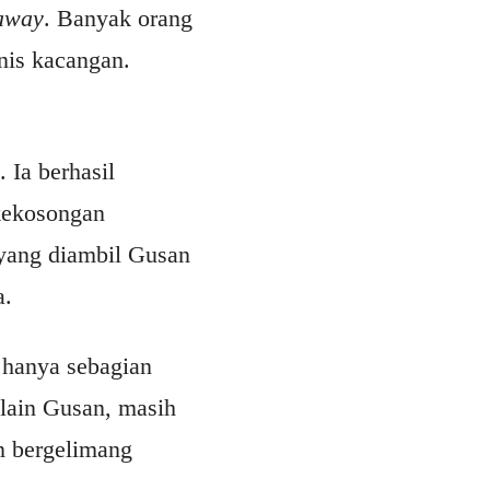
away
. Banyak orang
nis kacangan.
 Ia berhasil
 kekosongan
 yang diambil Gusan
a.
n hanya sebagian
elain Gusan, masih
n bergelimang