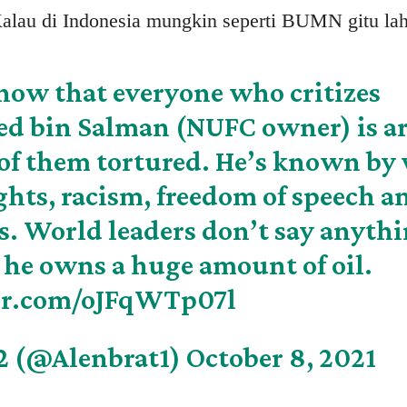
Kalau di Indonesia mungkin seperti BUMN gitu lah
now that everyone who critizes
 bin Salman (NUFC owner) is ar
of them tortured. He’s known by 
hts, racism, freedom of speech a
s. World leaders don’t say anyth
e he owns a huge amount of oil.
ter.com/oJFqWTp07l
2 (@Alenbrat1)
October 8, 2021