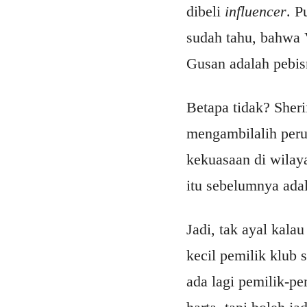
dibeli
influencer
. P
sudah tahu, bahwa V
Gusan adalah pebisn
Betapa tidak? Sheri
mengambilalih perus
kekuasaan di wilaya
itu sebelumnya ad
Jadi, tak ayal kala
kecil pemilik klub
ada lagi pemilik-p