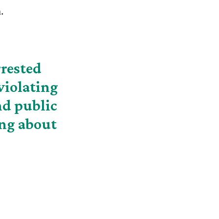
.
rested
violating
nd public
ing about