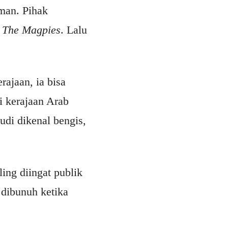
man. Pihak
m
The Magpies
. Lalu
rajaan, ia bisa
i kerajaan Arab
udi dikenal bengis,
ing diingat publik
 dibunuh ketika