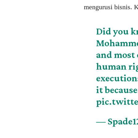
mengurusi bisnis. 
Did you k
Mohammed
and most 
human rig
execution
it becaus
pic.twit
— Spade1