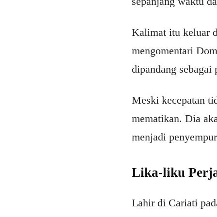
sepanjang waktu da
Kalimat itu keluar d
mengomentari Domen
dipandang sebagai
Meski kecepatan tid
mematikan. Dia aka
menjadi penyempurn
Lika-liku Per
Lahir di Cariati p