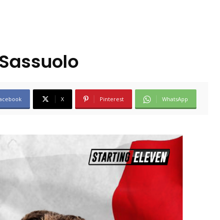
 Sassuolo
acebook
X
Pinterest
WhatsApp