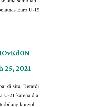
el selama sembilan
pelatnas Euro U-19
EIOvKd0N
 25, 2021
i di situ, Berardi
a U-21 karena dia
terbilang konyol