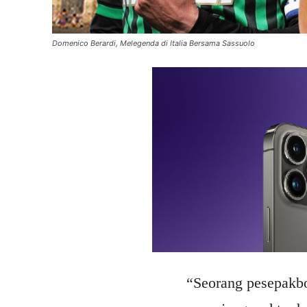
Domenico Berardi, Melegenda di Italia Bersama Sassuolo
“Seorang pesepakbo