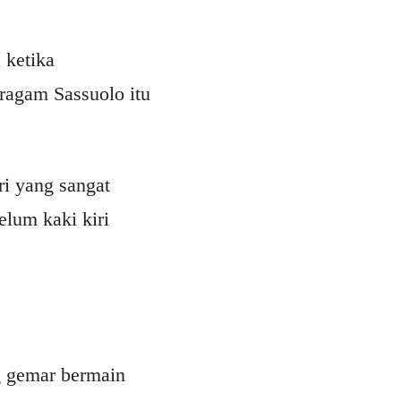
i ketika
ragam Sassuolo itu
ri yang sangat
lum kaki kiri
g gemar bermain