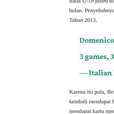
Italia U-19 justru 
bulan. Penyebabnya
Tahun 2013.
Domenico B
3 games, 
— Italian
Karena itu pula, Be
kembali mendapat h
mendapat kartu mera