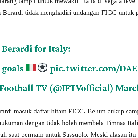
dilarang tampil untuk mewakili Italia di segala lev
 Berardi tidak menghadiri undangan FIGC untuk 
erardi for Italy:
3 goals
pic.twitter.com/DA
 Football TV (@IFTVofficial)
March
rardi masuk daftar hitam FIGC. Belum cukup sampa
ukuman dengan tidak boleh membela Timnas Itali
h saat bermain untuk Sassuolo. Meski alasan itu 