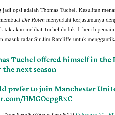
 jadi opsi adalah Thomas Tuchel. Kesulitan men
 membuat
Die Roten
menyudahi kerjasamanya deng
tak tak akan melihat Tuchel duduk di bench pema
pun masuk radar Sir Jim Ratcliffe untuk menggantik
s Tuchel offered himself in the 
r the next season
d prefer to join Manchester Unit
ter.com/HMGOepgRxC
 Transfertalk (@transfertalk07)
February 21, 20