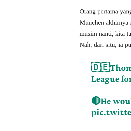
Orang pertama yang
Munchen akhirnya
musim nanti, kita 
Nah, dari situ, ia 
🇩🇪Thoma
League fo
🔴He woul
pic.twit
—