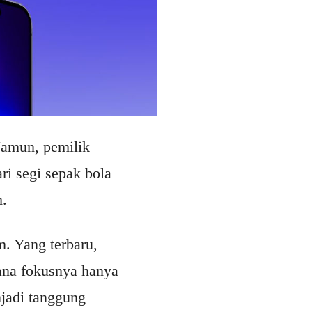
Namun, pemilik
i segi sepak bola
h.
m. Yang terbaru,
mana fokusnya hanya
njadi tanggung