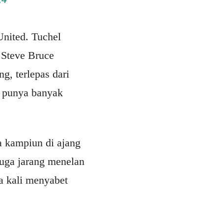
United. Tuchel
 Steve Bruce
g, terlepas dari
g punya banyak
a kampiun di ajang
juga jarang menelan
ua kali menyabet