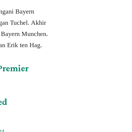
angani Bayern
an Tuchel. Akhir
in Bayern Munchen.
an Erik ten Hag.
Premier
ed
24