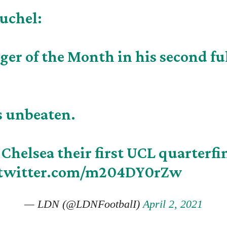
uchel:
ger of the Month in his second f
s unbeaten.
Chelsea their first UCL quarterfi
.twitter.com/m204DY0rZw
— LDN (@LDNFootbalI)
April 2, 2021