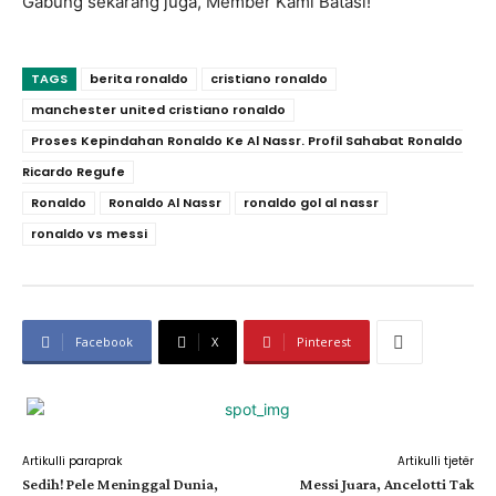
Gabung sekarang juga, Member Kami Batasi!
TAGS
berita ronaldo
cristiano ronaldo
manchester united cristiano ronaldo
Proses Kepindahan Ronaldo Ke Al Nassr. Profil Sahabat Ronaldo
Ricardo Regufe
Ronaldo
Ronaldo Al Nassr
ronaldo gol al nassr
ronaldo vs messi
Facebook
X
Pinterest
Artikulli paraprak
Artikulli tjetër
Sedih! Pele Meninggal Dunia,
Messi Juara, Ancelotti Tak