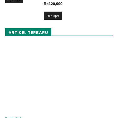
Rentang
Rp
120,000
hingga
harga:
Rp120,000
Rp109,000
Pilih opsi
hingga
Rp120,000
ARTIKEL TERBARU
Berita Bola