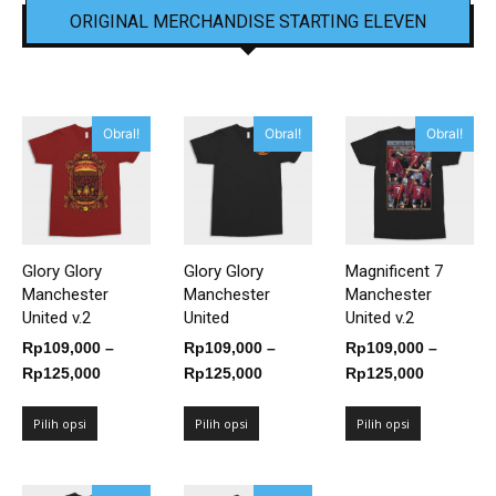
ORIGINAL MERCHANDISE STARTING ELEVEN
Obral!
Obral!
Obral!
Glory Glory
Glory Glory
Magnificent 7
Manchester
Manchester
Manchester
United v.2
United
United v.2
Rp
109,000
–
Rp
109,000
–
Rp
109,000
–
Rentang
Rentang
Rentang
Rp
125,000
Rp
125,000
Rp
125,000
harga:
harga:
harga:
Rp109,000
Rp109,000
Rp109,00
Pilih opsi
Pilih opsi
Pilih opsi
hingga
hingga
hingga
Rp125,000
Rp125,000
Rp125,00