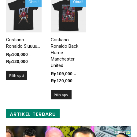
Obral!
Obral!
Cristiano
Cristiano
Ronaldo Siuuuu...
Ronaldo Back
Home
Rp
109,000
–
Manchester
Rentang
Rp
120,000
United
harga:
Rp
109,000
–
Rp109,000
Pilih opsi
Rentang
Rp
120,000
hingga
harga:
Rp120,000
Rp109,000
Pilih opsi
hingga
Rp120,000
ARTIKEL TERBARU