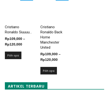
Cristiano
Cristiano
Ronaldo Siuuuu...
Ronaldo Back
Home
Rp
109,000
–
Manchester
Rentang
Rp
120,000
United
harga:
Rp
109,000
–
Rp109,000
Pilih opsi
Rentang
Rp
120,000
hingga
harga:
Rp120,000
Rp109,000
Pilih opsi
hingga
Rp120,000
ARTIKEL TERBARU