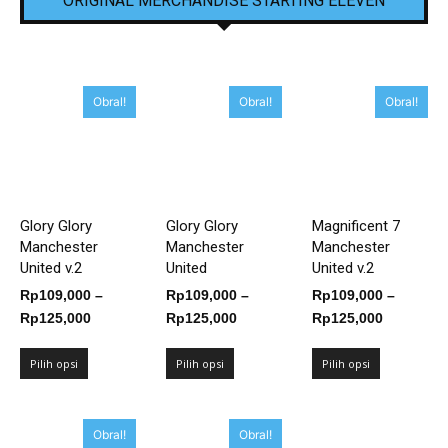
ORIGINAL MERCHANDISE STARTING ELEVEN
Obral!
Obral!
Obral!
Glory Glory
Glory Glory
Magnificent 7
Manchester
Manchester
Manchester
United v.2
United
United v.2
Rp
109,000
–
Rp
109,000
–
Rp
109,000
–
Rentang
Rentang
Rentang
Rp
125,000
Rp
125,000
Rp
125,000
harga:
harga:
harga:
Rp109,000
Rp109,000
Rp109,00
Pilih opsi
Pilih opsi
Pilih opsi
hingga
hingga
hingga
Rp125,000
Rp125,000
Rp125,00
Obral!
Obral!