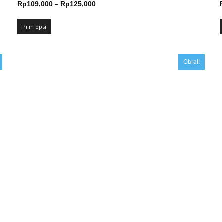
Rentang
Rp
109,000
–
Rp
125,000
harga:
Rp109,000
Pilih opsi
hingga
Rp125,000
Obral!