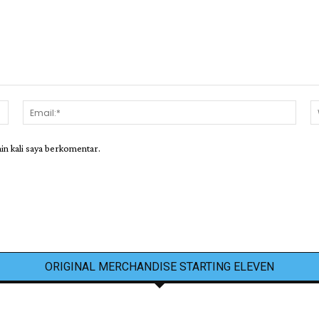
Nama:*
Email
ain kali saya berkomentar.
ORIGINAL MERCHANDISE STARTING ELEVEN