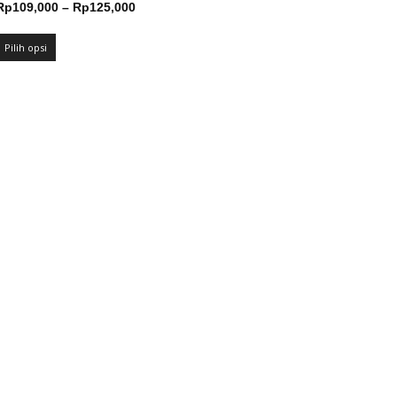
Rentang
Rp
109,000
–
Rp
125,000
harga:
Rp109,000
Pilih opsi
hingga
Rp125,000