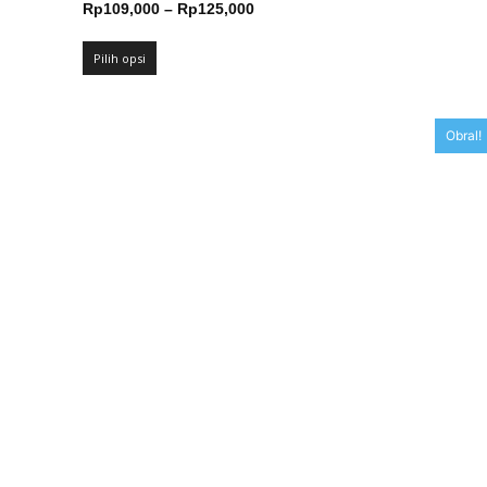
Rentang
Rp
109,000
–
Rp
125,000
harga:
Rp109,000
Pilih opsi
hingga
Rp125,000
Obral!