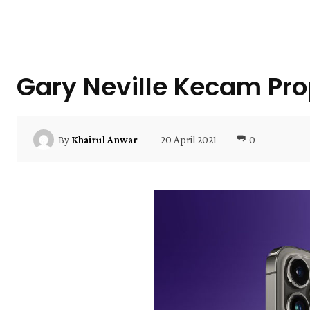
Gary Neville Kecam Pro
20 April 2021
0
By
Khairul Anwar