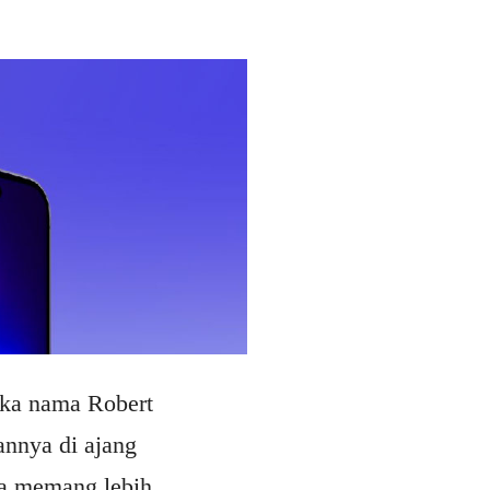
maka nama Robert
annya di ajang
wa memang lebih