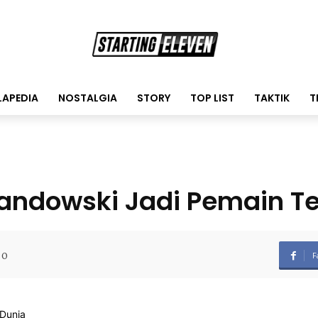
LAPEDIA
NOSTALGIA
STORY
TOP LIST
TAKTIK
T
ndowski Jadi Pemain Te
0
F