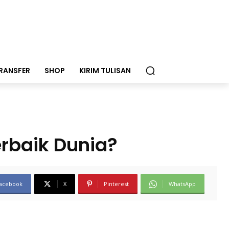
RANSFER
SHOP
KIRIM TULISAN
rbaik Dunia?
acebook
X
Pinterest
WhatsApp