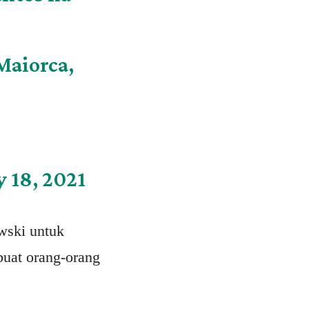
Maiorca,
y 18, 2021
wski untuk
buat orang-orang