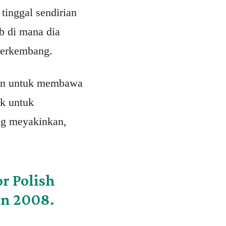
tinggal sendirian
b di mana dia
berkembang.
gan untuk membawa
ak untuk
ng meyakinkan,
r Polish
in 2008.