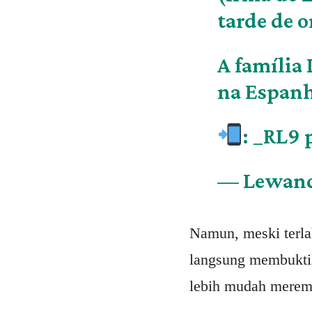
tarde de 
A família
na Espan
: _RL9
— Lewand
Namun, meski terla
langsung membuktik
lebih mudah merem