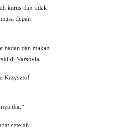
buh kurus dan tidak
n masa depan
at badan dan makan
ski di Varsovia.
n Krzysztof
nya dia.”
ndat setelah