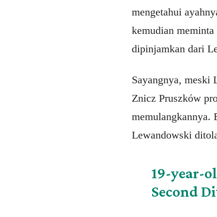
mengetahui ayahnya
kemudian meminta p
dipinjamkan dari L
Sayangnya, meski L
Znicz Pruszków pro
memulangkannya. B
Lewandowski ditola
19-year-o
Second Di