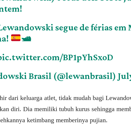
ontem!
 Lewandowski segue de férias em 
ha!
🛥
pic.twitter.com/BP1pYhSxoD
owski Brasil (@lewanbrasil)
Jul
hir dari keluarga atlet, tidak mudah bagi Lewando
an diri. Dia memiliki tubuh kurus sehingga mem
ehkannya ketimbang memberinya pujian.