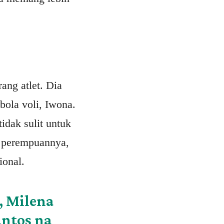
ang atlet. Dia
bola voli, Iwona.
idak sulit untuk
a perempuannya,
ional.
a, Milena
untos na