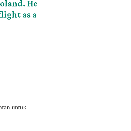
Poland. He
light as a
atan untuk