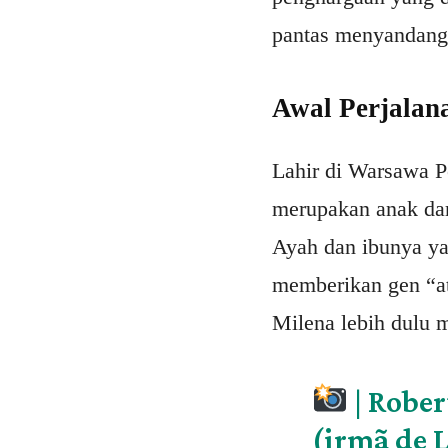
pantas menyandang s
Awal Perjalan
Lahir di Warsawa P
merupakan anak dari
Ayah dan ibunya ya
memberikan gen “at
Milena lebih dulu m
| Rober
(irmã de 