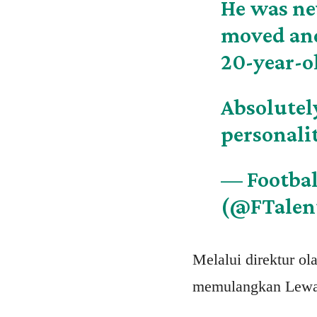
He was nev
moved and
20-year-o
Absolutel
personali
— Footbal
(@FTalen
Melalui direktur ol
memulangkan Lewan