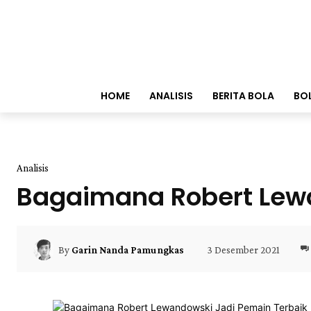
HOME
ANALISIS
BERITA BOLA
BO
Analisis
Bagaimana Robert Lewa
3 Desember 2021
By
Garin Nanda Pamungkas