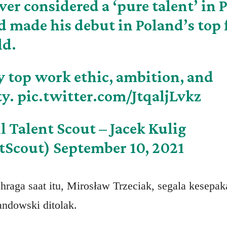
er considered a ‘pure talent’ in 
 made his debut in Poland’s top f
ld.
y top work ethic, ambition, and
ty.
pic.twitter.com/JtqaljLvkz
l Talent Scout – Jacek Kulig
tScout)
September 10, 2021
ahraga saat itu, Mirosław Trzeciak, segala kesepak
dowski ditolak.