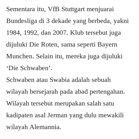
Sementara itu, VfB Stuttgart menjuarai
Bundesliga di 3 dekade yang berbeda, yakni
1984, 1992, dan 2007. Klub tersebut juga
dijuluki Die Roten, sama seperti Bayern
Munchen. Selain itu, mereka juga dijuluki
‘Die Schwaben’.
Schwaben atau Swabia adalah sebuah
wilayah bersejarah pada abad pertengahan.
Wilayah tersebut merupakan salah satu
kadipaten asal Jerman yang dulu mewakili
wilayah Alemannia.