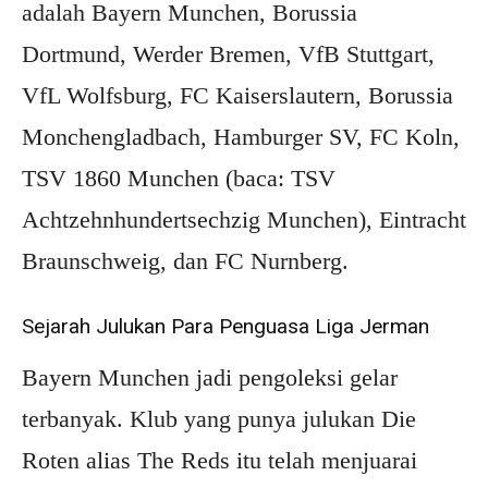
adalah Bayern Munchen, Borussia
Dortmund, Werder Bremen, VfB Stuttgart,
VfL Wolfsburg, FC Kaiserslautern, Borussia
Monchengladbach, Hamburger SV, FC Koln,
TSV 1860 Munchen (baca: TSV
Achtzehnhundertsechzig Munchen), Eintracht
Braunschweig, dan FC Nurnberg.
Sejarah Julukan Para Penguasa Liga Jerman
Bayern Munchen jadi pengoleksi gelar
terbanyak. Klub yang punya julukan Die
Roten alias The Reds itu telah menjuarai