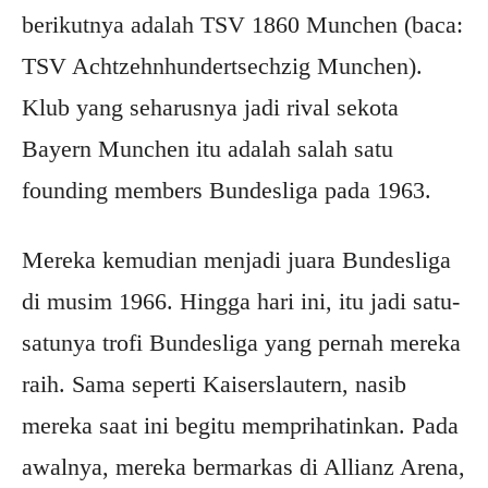
berikutnya adalah TSV 1860 Munchen (baca:
TSV Achtzehnhundertsechzig Munchen).
Klub yang seharusnya jadi rival sekota
Bayern Munchen itu adalah salah satu
founding members Bundesliga pada 1963.
Mereka kemudian menjadi juara Bundesliga
di musim 1966. Hingga hari ini, itu jadi satu-
satunya trofi Bundesliga yang pernah mereka
raih. Sama seperti Kaiserslautern, nasib
mereka saat ini begitu memprihatinkan. Pada
awalnya, mereka bermarkas di Allianz Arena,