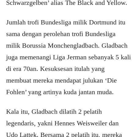
Schwarzgelben’ alias The Black and Yellow.
Jumlah trofi Bundesliga milik Dortmund itu
sama dengan perolehan trofi Bundesliga
milik Borussia Monchengladbach. Gladbach
juga memenangi Liga Jerman sebanyak 5 kali
di era 70an. Kesuksesan itulah yang
membuat mereka mendapat julukan ‘Die
Fohlen’ yang artinya kuda jantan muda.
Kala itu, Gladbach dilatih 2 pelatih
legendaris, yakni Hennes Weisweiler dan
Udo Lattek. Bersama 2 pelatih itu, mereka