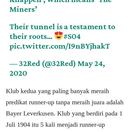
Miners’
Their tunnel is a testament to
their roots…
#S04
pic.twitter.com/I9nBYjhakT
— 32Red (@32Red)
May 24,
2020
Klub kedua yang paling banyak meraih
predikat runner-up tanpa meraih juara adalah
Bayer Leverkusen. Klub yang berdiri pada 1
Juli 1904 itu 5 kali menjadi runner-up