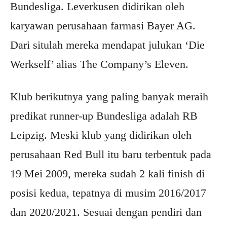
Bundesliga. Leverkusen didirikan oleh
karyawan perusahaan farmasi Bayer AG.
Dari situlah mereka mendapat julukan ‘Die
Werkself’ alias The Company’s Eleven.
Klub berikutnya yang paling banyak meraih
predikat runner-up Bundesliga adalah RB
Leipzig. Meski klub yang didirikan oleh
perusahaan Red Bull itu baru terbentuk pada
19 Mei 2009, mereka sudah 2 kali finish di
posisi kedua, tepatnya di musim 2016/2017
dan 2020/2021. Sesuai dengan pendiri dan