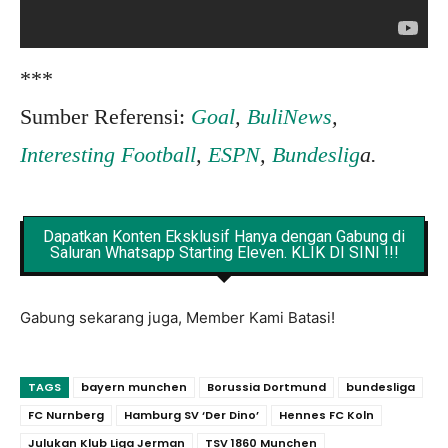
***
Sumber Referensi:
Goal
,
BuliNews
,
Interesting Football
,
ESPN
,
Bundeslig
a.
Dapatkan Konten Eksklusif Hanya dengan Gabung di
Saluran Whatsapp Starting Eleven. KLIK DI SINI !!!
Gabung sekarang juga, Member Kami Batasi!
TAGS
bayern munchen
Borussia Dortmund
bundesliga
FC Nurnberg
Hamburg SV ‘Der Dino’
Hennes FC Koln
Julukan Klub Liga Jerman
TSV 1860 Munchen