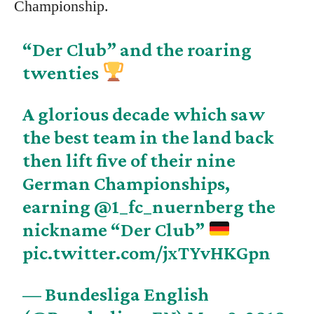
Championship.
“Der Club” and the roaring
twenties
A glorious decade which saw
the best team in the land back
then lift five of their nine
German Championships,
earning
@1_fc_nuernberg
the
nickname “Der Club”
pic.twitter.com/jxTYvHKGpn
— Bundesliga English