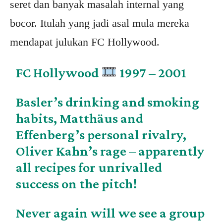
seret dan banyak masalah internal yang
bocor. Itulah yang jadi asal mula mereka
mendapat julukan FC Hollywood.
FC Hollywood
1997 – 2001
Basler’s drinking and smoking
habits, Matthäus and
Effenberg’s personal rivalry,
Oliver Kahn’s rage – apparently
all recipes for unrivalled
success on the pitch!
Never again will we see a group