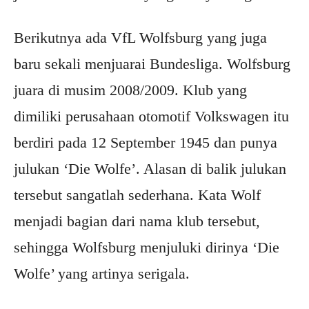
Berikutnya ada VfL Wolfsburg yang juga
baru sekali menjuarai Bundesliga. Wolfsburg
juara di musim 2008/2009. Klub yang
dimiliki perusahaan otomotif Volkswagen itu
berdiri pada 12 September 1945 dan punya
julukan ‘Die Wolfe’. Alasan di balik julukan
tersebut sangatlah sederhana. Kata Wolf
menjadi bagian dari nama klub tersebut,
sehingga Wolfsburg menjuluki dirinya ‘Die
Wolfe’ yang artinya serigala.