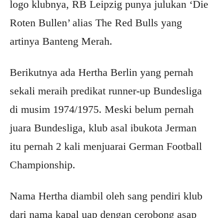
logo klubnya, RB Leipzig punya julukan ‘Die
Roten Bullen’ alias The Red Bulls yang
artinya Banteng Merah.
Berikutnya ada Hertha Berlin yang pernah
sekali meraih predikat runner-up Bundesliga
di musim 1974/1975. Meski belum pernah
juara Bundesliga, klub asal ibukota Jerman
itu pernah 2 kali menjuarai German Football
Championship.
Nama Hertha diambil oleh sang pendiri klub
dari nama kapal uap dengan cerobong asap