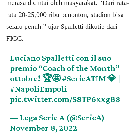
merasa dicintai oleh masyarakat. “Dari rata-
rata 20-25,000 ribu penonton, stadion bisa
selalu penuh,” ujar Spalletti dikutip dari
FIGC.
Luciano Spalletti con il suo
premio “Coach of the Month” –
ottobre! 🏆🤩
#SerieATIM
💎 |
#NapoliEmpoli
pic.twitter.com/S8TP6xxgB8
— Lega Serie A (@SerieA)
November 8, 2022