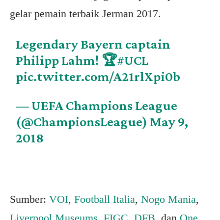
gelar pemain terbaik Jerman 2017.
Legendary Bayern captain
Philipp Lahm! 🏆
#UCL
pic.twitter.com/A21rlXpi0b
— UEFA Champions League
(@ChampionsLeague)
May 9,
2018
Sumber:
VOI
,
Football Italia
,
Nogo Mania
,
Liverpool Museums
,
FIGC
,
DFB
, dan
One