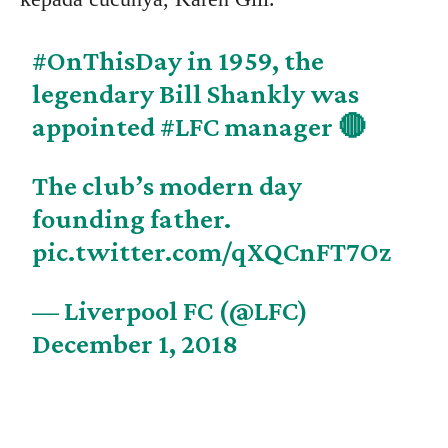
#OnThisDay
in 1959, the
legendary Bill Shankly was
appointed
#LFC
manager 🔴
The club’s modern day
founding father.
pic.twitter.com/qXQCnFT7Oz
— Liverpool FC (@LFC)
December 1, 2018