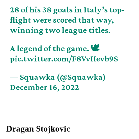
28 of his 38 goals in Italy’s top-
flight were scored that way,
winning two league titles.
A legend of the game. 🕊
pic.twitter.com/F8VvHevb9S
— Squawka (@Squawka)
December 16, 2022
Dragan Stojkovic