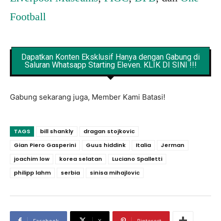
Football
Dapatkan Konten Eksklusif Hanya dengan Gabung di
Saluran Whatsapp Starting Eleven. KLIK DI SINI !!!
Gabung sekarang juga, Member Kami Batasi!
TAGS
bill shankly
dragan stojkovic
Gian Piero Gasperini
Guus hiddink
Italia
Jerman
joachim low
korea selatan
Luciano Spalletti
philipp lahm
serbia
sinisa mihajlovic
Facebook
X
Pinterest