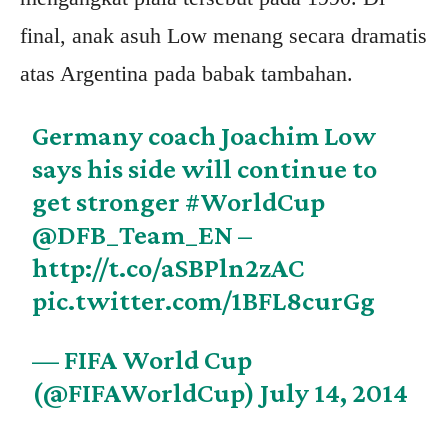
final, anak asuh Low menang secara dramatis
atas Argentina pada babak tambahan.
Germany coach Joachim Low
says his side will continue to
get stronger
#WorldCup
@DFB_Team_EN
–
http://t.co/aSBPln2zAC
pic.twitter.com/1BFL8curGg
— FIFA World Cup
(@FIFAWorldCup)
July 14, 2014