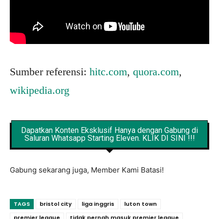
Sumber referensi:
hitc.com
,
quora.com
,
wikipedia.org
Dapatkan Konten Eksklusif Hanya dengan Gabung di
Saluran Whatsapp Starting Eleven. KLIK DI SINI !!!
Gabung sekarang juga, Member Kami Batasi!
TAGS
bristol city
liga inggris
luton town
premier league
tidak pernah masuk premier league