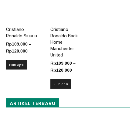
Cristiano
Cristiano
Ronaldo Siuuuu...
Ronaldo Back
Home
Rp
109,000
–
Manchester
Rentang
Rp
120,000
United
harga:
Rp
109,000
–
Rp109,000
Pilih opsi
Rentang
Rp
120,000
hingga
harga:
Rp120,000
Rp109,000
Pilih opsi
hingga
Rp120,000
ARTIKEL TERBARU