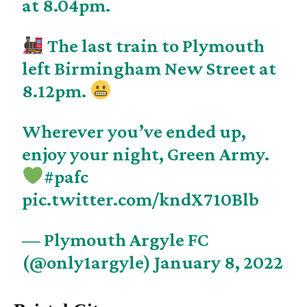
at 8.04pm.
The last train to Plymouth
left Birmingham New Street at
8.12pm.
Wherever you’ve ended up,
enjoy your night, Green Army.
#pafc
pic.twitter.com/kndX710Blb
— Plymouth Argyle FC
(@only1argyle)
January 8, 2022