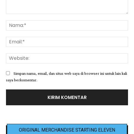
Komentar:
Na
Ema
Web
Simpan nama, email, dan situs web saya di browser ini untuk lain kali
saya berkomentar.
ORIGINAL MERCHANDISE STARTING ELEVEN